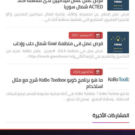
فرص عمل عمال ميدانيين لدى منظمة اكتد
ACTED شمال سوريا
فرص عمل الإعلان عن مجموعة وظائف شاغرة لعمال ميدانيين (مهنيين و/أو
تقنيين) المشروع: المشاريع التي تغطيها منظمة أكتد في …
01 ديسمبر 2021
فرص عمل في منظمة Goal شمال حلب وإدلب
فرص عمل في منظمة GOLA #عفرين عامل نظافة لمزيد من
التفاصيل وللتقديم على الرابط التالي https://boards.greenhouse.io/g…
04 أكتوبر 2020
ما هو برنامج كوبو KoBo Toolbox شرح مع مثال
استخدام
ما هو KoBo Toolbox ؟ KoBo Toolbox هي أداة مجانية مفتوحة المصدر لجمع البيانات
المتنقلة ، ومتاحة للجميع. يسمح لك بجمع …
المشاركات الأخيرة