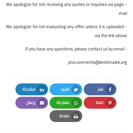
- We apologize for not receiving any quotes or inquiries via page
mail.
- We apologize for not evaluating any offer unless it is uploaded
via the link above.
- If you have any questions, please contact us by email.
procurements@keshmalek.org
نشر
تغريد
مشاركة
LinkedIn
Twitter
Facebook
حفظ
مشاركة
إرسال
Email
Whatsapp
Pinterest
طباعة
Print