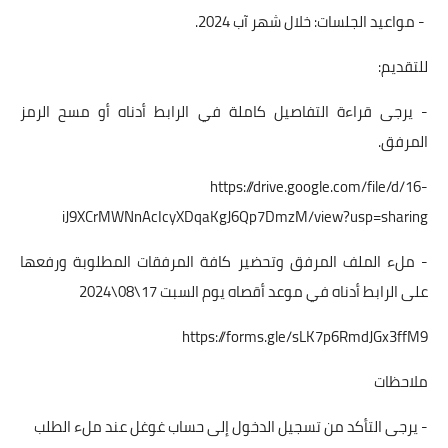
- مواعيد الجلسات: خلال شهر آب 2024.
للتقديم:
- يرجى قراءة التفاصيل كاملة في الرابط أدناه أو مسح الرمز
المرفق.
https://drive.google.com/file/d/16-
iJ9XCrMWNnAcIcyXDqaKgJ6Qp7DmzM/view?usp=sharing
- ملء الملف المرفق وتحضير كافة المرفقات المطلوبة ورفعها
على الرابط أدناه في موعد أقصاه يوم السبت 17\08\2024
https://forms.gle/sLK7p6RmdJGx3ffM9
ملاحظات
- يرجى التأكد من تسجيل الدخول إلى حساب غوغل عند ملء الطلب