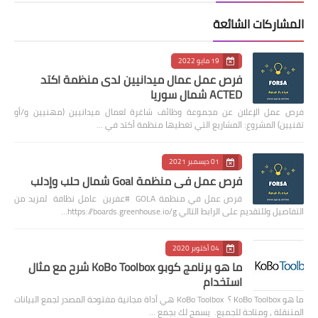
المشاركات الشائعة
19 مايو 2022
فرص عمل عمال ميدانيين لدى منظمة اكتد
ACTED شمال سوريا
فرص عمل الإعلان عن مجموعة وظائف شاغرة لعمال ميدانيين (مهنيين و/أو
تقنيين) المشروع: المشاريع التي تغطيها منظمة أكتد في …
01 ديسمبر 2021
فرص عمل في منظمة Goal شمال حلب وإدلب
فرص عمل في منظمة GOLA #عفرين عامل نظافة لمزيد من
التفاصيل وللتقديم على الرابط التالي https://boards.greenhouse.io/g…
04 أكتوبر 2020
ما هو برنامج كوبو KoBo Toolbox شرح مع مثال
استخدام
ما هو KoBo Toolbox ؟ KoBo Toolbox هي أداة مجانية مفتوحة المصدر لجمع البيانات
المتنقلة ، ومتاحة للجميع. يسمح لك بجمع …