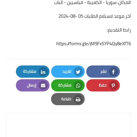
المكان: سوريا - الكعيبة - قباسيين - الباب
آخر موعد لاستلام الطلبات 05 -08-2024
رابط التقديم:
https://forms.gle/jM9FxSYP4Qy8eXfT6
نشر
تغريد
مشاركة
LinkedIn
Twitter
Facebook
حفظ
مشاركة
إرسال
Email
Whatsapp
Pinterest
طباعة
Print