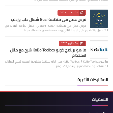
01 ديسمبر 2021
فرص عمل في منظمة Goal شمال حلب وإدلب
فرص عمل في منظمة GOLA #عفرين عامل نظافة لمزيد من
التفاصيل وللتقديم على الرابط التالي https://boards.greenhouse.io/g…
04 أكتوبر 2020
ما هو برنامج كوبو KoBo Toolbox شرح مع مثال
استخدام
ما هو KoBo Toolbox ؟ KoBo Toolbox هي أداة مجانية مفتوحة المصدر لجمع البيانات
المتنقلة ، ومتاحة للجميع. يسمح لك بجمع …
المشاركات الأخيرة
التسميات