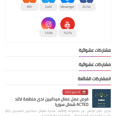
RSS
2,455
Messenger
25,742
1,525k
75,274
مشاركات عشوائية
مشاركات عشوائية
المشاركات الشائعة
19 مايو 2022
فرص عمل عمال ميدانيين لدى منظمة اكتد
ACTED شمال سوريا
فرص عمل الإعلان عن مجموعة وظائف شاغرة لعمال ميدانيين (مهنيين و/أو
تقنيين) المشروع: المشاريع التي تغطيها منظمة أكتد في …