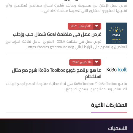
فرص عمل الإعلان عن مجموعة وظائف شاغرة لعمال ميدانيين (مهنيين و/أو
تقنيين) المشروع: المشاريع التي تغطيها منظمة أكتد في …
01 ديسمبر 2021
فرص عمل في منظمة Goal شمال حلب وإدلب
فرص عمل في منظمة GOLA #عفرين عامل نظافة لمزيد من
التفاصيل وللتقديم على الرابط التالي https://boards.greenhouse.io/g…
04 أكتوبر 2020
ما هو برنامج كوبو KoBo Toolbox شرح مع مثال
استخدام
ما هو KoBo Toolbox ؟ KoBo Toolbox هي أداة مجانية مفتوحة المصدر لجمع البيانات
المتنقلة ، ومتاحة للجميع. يسمح لك بجمع …
المشاركات الأخيرة
التسميات