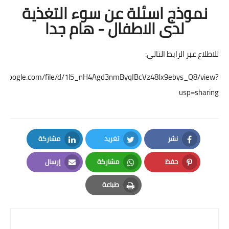
نموذج اسئلة عن سوء التغذية
لدى الاطفال - هام جدا
للاطلاع عبر الرابط التالي:
rive.google.com/file/d/1l5_nH4Agd3nmByqIBcVz48Jx9ebys_Q8/view?
usp=sharing
نشر
تغريد
مشاركة
LinkedIn
Twitter
Facebook
حفظ
مشاركة
إرسال
Email
Whatsapp
Pinterest
طباعة
Print