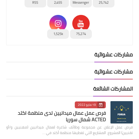
RSS
2,455
Messenger
25,742
1,525k
75,274
مشاركات عشوائية
مشاركات عشوائية
المشاركات الشائعة
19 مايو 2022
فرص عمل عمال ميدانيين لدى منظمة اكتد
ACTED شمال سوريا
فرص عمل الإعلان عن مجموعة وظائف شاغرة لعمال ميدانيين (مهنيين و/أو
تقنيين) المشروع: المشاريع التي تغطيها منظمة أكتد في …