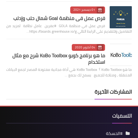
01 ديسمبر 2021
فرص عمل في منظمة Goal شمال حلب وإدلب
فرص عمل في منظمة GOLA #عفرين عامل نظافة لمزيد من
التفاصيل وللتقديم على الرابط التالي https://boards.greenhouse.io/g…
04 أكتوبر 2020
ما هو برنامج كوبو KoBo Toolbox شرح مع مثال
استخدام
ما هو KoBo Toolbox ؟ KoBo Toolbox هي أداة مجانية مفتوحة المصدر لجمع البيانات
المتنقلة ، ومتاحة للجميع. يسمح لك بجمع …
المشاركات الأخيرة
التسميات
#الحسكة