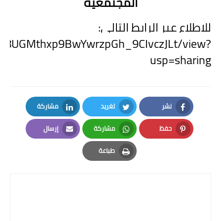
المجتمعية
للاطلاع عبر الرابط التالي:
1BEgu8UGMthxp9BwYwrzpGh_9CIvczJLt/view?
usp=sharing
نشر
تغريد
مشاركة
LinkedIn
Twitter
Facebook
حفظ
مشاركة
إرسال
Email
Whatsapp
Pinterest
طباعة
Print