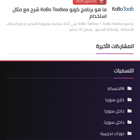
04 أكتوبر 2020
ما هو برنامج كوبو KoBo Toolbox شرح مع مثال
استخدام
ما هو KoBo Toolbox ؟ KoBo Toolbox هي أداة مجانية مفتوحة المصدر لجمع البيانات
المتنقلة ، ومتاحة للجميع. يسمح لك بجمع …
المشاركات الأخيرة
التسميات
#الحسكة
خارج سوريا
داخل سوريا
داخل سوريا،
دورات تدريبية