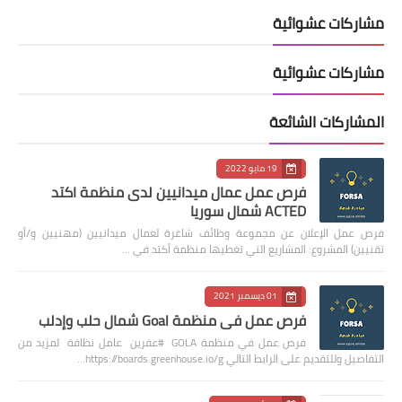
مشاركات عشوائية
مشاركات عشوائية
المشاركات الشائعة
19 مايو 2022
فرص عمل عمال ميدانيين لدى منظمة اكتد
ACTED شمال سوريا
فرص عمل الإعلان عن مجموعة وظائف شاغرة لعمال ميدانيين (مهنيين و/أو
تقنيين) المشروع: المشاريع التي تغطيها منظمة أكتد في …
01 ديسمبر 2021
فرص عمل في منظمة Goal شمال حلب وإدلب
فرص عمل في منظمة GOLA #عفرين عامل نظافة لمزيد من
التفاصيل وللتقديم على الرابط التالي https://boards.greenhouse.io/g…