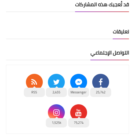
قد تُعجبك هذه المشاركات
تعليقات
التواصل الإجتماعي
RSS
2,455
Messenger
25,742
1,525k
75,274