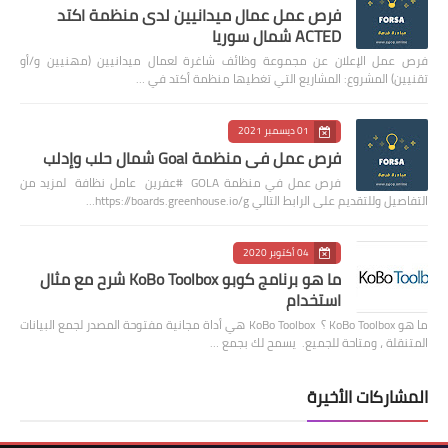
فرص عمل عمال ميدانيين لدى منظمة اكتد
ACTED شمال سوريا
فرص عمل الإعلان عن مجموعة وظائف شاغرة لعمال ميدانيين (مهنيين و/أو
تقنيين) المشروع: المشاريع التي تغطيها منظمة أكتد في …
01 ديسمبر 2021
فرص عمل في منظمة Goal شمال حلب وإدلب
فرص عمل في منظمة GOLA #عفرين عامل نظافة لمزيد من
التفاصيل وللتقديم على الرابط التالي https://boards.greenhouse.io/g…
04 أكتوبر 2020
ما هو برنامج كوبو KoBo Toolbox شرح مع مثال
استخدام
ما هو KoBo Toolbox ؟ KoBo Toolbox هي أداة مجانية مفتوحة المصدر لجمع البيانات
المتنقلة ، ومتاحة للجميع. يسمح لك بجمع …
المشاركات الأخيرة