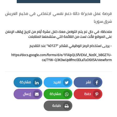
فرصة عمل مدير/ة حالة دعم نفسي اجتماعي في مخيم العريش
شرق سوريا
ملاحظة: في حال لم يتم التواصل معك خلال عشرة أيام من تاريخ إيقاف الإعلان
على الموقع فأنت لست من القائمة التي ستشملها المقابلات
- يرجى استخدام الرمز الوظيفي للشاغر "40127" عند التقديم
https://docs.google.com/forms/d/e/1FAIpQLSfVEXvl_NzdX_bBGZ7U-
caJTYW-Q3K3wUp8fmc0DLaTuO6XSA/viewform
نشر
تغريد
مشاركة
LinkedIn
Twitter
Facebook
حفظ
مشاركة
إرسال
Email
Whatsapp
Pinterest
طباعة
Print