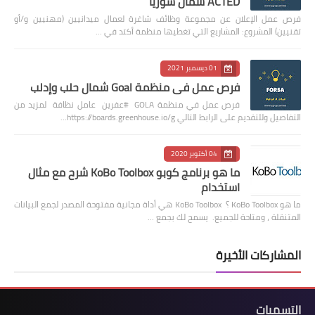
ACTED شمال سوريا
فرص عمل الإعلان عن مجموعة وظائف شاغرة لعمال ميدانيين (مهنيين و/أو
تقنيين) المشروع: المشاريع التي تغطيها منظمة أكتد في …
01 ديسمبر 2021
فرص عمل في منظمة Goal شمال حلب وإدلب
فرص عمل في منظمة GOLA #عفرين عامل نظافة لمزيد من
التفاصيل وللتقديم على الرابط التالي https://boards.greenhouse.io/g…
04 أكتوبر 2020
ما هو برنامج كوبو KoBo Toolbox شرح مع مثال
استخدام
ما هو KoBo Toolbox ؟ KoBo Toolbox هي أداة مجانية مفتوحة المصدر لجمع البيانات
المتنقلة ، ومتاحة للجميع. يسمح لك بجمع …
المشاركات الأخيرة
التسميات