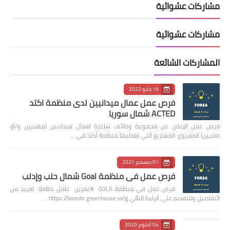
مشاركات عشوائية
مشاركات عشوائية
المشاركات الشائعة
19 مايو 2022
فرص عمل عمال ميدانيين لدى منظمة اكتد
ACTED شمال سوريا
فرص عمل الإعلان عن مجموعة وظائف شاغرة لعمال ميدانيين (مهنيين و/أو
تقنيين) المشروع: المشاريع التي تغطيها منظمة أكتد في …
01 ديسمبر 2021
فرص عمل في منظمة Goal شمال حلب وإدلب
فرص عمل في منظمة GOLA #عفرين عامل نظافة لمزيد من
التفاصيل وللتقديم على الرابط التالي https://boards.greenhouse.io/g…
04 أكتوبر 2020