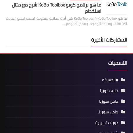
ما هو برنامج كوبو KoBo Toolbox شرح مع مثال
استخدام
ما هو KoBo Toolbox ؟ KoBo Toolbox هي أداة مجانية مفتوحة المصدر لجمع البيانات
المتنقلة ، ومتاحة للجميع. يسمح لك بجمع …
المشاركات الأخيرة
التسميات
#الحسكة
خارج سوريا
داخل سوريا
داخل سوريا،
دورات تدريبية