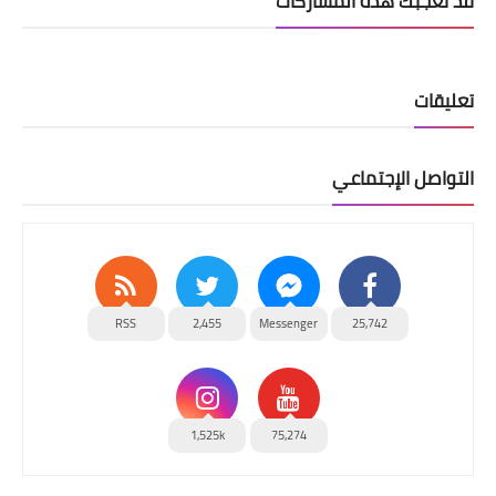
قد تُعجبك هذه المشاركات
تعليقات
التواصل الإجتماعي
RSS
2,455
Messenger
25,742
1,525k
75,274