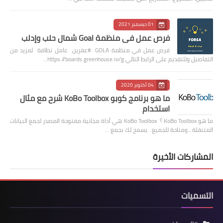
01 ديسمبر 2021
فرص عمل في منظمة Goal شمال حلب وإدلب
فرص عمل في منظمة GOLA #عفرين عامل نظافة لمزيد من
التفاصيل وللتقديم على الرابط التالي https://boards.greenhouse.io/g…
04 أكتوبر 2020
ما هو برنامج كوبو KoBo Toolbox شرح مع مثال
استخدام
ما هو KoBo Toolbox ؟ KoBo Toolbox هي أداة مجانية مفتوحة المصدر لجمع البيانات
المتنقلة ، ومتاحة للجميع. يسمح لك بجمع …
المشاركات الأخيرة
التسميات