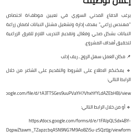
يرغب الدفاع المدني السوري في تعيين موظف/ة اختصاص
"مهندس زراعي" بهدف إدارة وتشغيل مشتل النباتات لضمان زراعة
النباتات بشكل صحي وفعّال، وتقديم التدريب اللازم للفرق الزراعية
لتحقيق أهداف المشروع.
📌 مكان العمل: سهل الروج ـ ريف إدلب
🔹 يمكنكم الاطلاع على الشروط والتقديم على الشاغر من خلال
الرابط التالي:
rive.google.com/file/d/1A3TTSGes9uuPVaYH7VhxhYYLdAZEbHBJ/view
🔹 أو من خلال الرابط التالي:
https://docs.google.com/forms/d/e/1FAIpQLSdx4BY-
DqpwZtawm_TZapzcbqASN9NG7M9Ao8ZiSu-zSQztJg/viewform