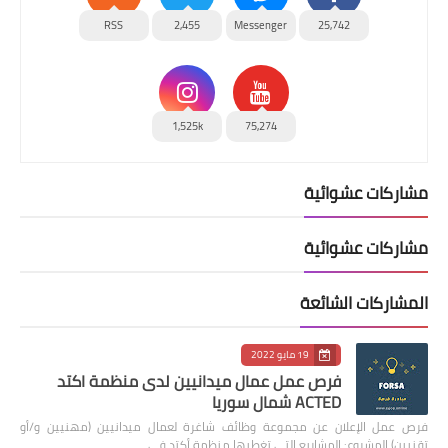
RSS
2,455
Messenger
25,742
1,525k
75,274
مشاركات عشوائية
مشاركات عشوائية
المشاركات الشائعة
19 مايو 2022
فرص عمل عمال ميدانيين لدى منظمة اكتد
ACTED شمال سوريا
فرص عمل الإعلان عن مجموعة وظائف شاغرة لعمال ميدانيين (مهنيين و/أو
تقنيين) المشروع: المشاريع التي تغطيها منظمة أكتد في …