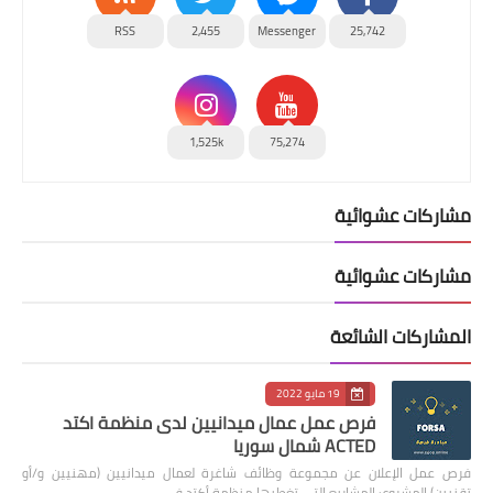
RSS
2,455
Messenger
25,742
1,525k
75,274
مشاركات عشوائية
مشاركات عشوائية
المشاركات الشائعة
19 مايو 2022
فرص عمل عمال ميدانيين لدى منظمة اكتد
ACTED شمال سوريا
فرص عمل الإعلان عن مجموعة وظائف شاغرة لعمال ميدانيين (مهنيين و/أو
تقنيين) المشروع: المشاريع التي تغطيها منظمة أكتد في …