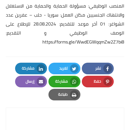
المنصب الوظيفي: مسؤولة الحماية والحماية من الاستغلال
والانتهاك الجنسيين مكان العمل: سوريا - حلب – عفرين عدد
الشواغر: 01 أخر موعد للتقديم: 28.08.2024 للإطلاع على
الوصف الوظيفي و التقديم:
https://forms.gle/WwdEGWqqmZw2Z7bi8
نشر
تغريد
مشاركة
LinkedIn
Twitter
Facebook
حفظ
مشاركة
إرسال
Email
Whatsapp
Pinterest
طباعة
Print