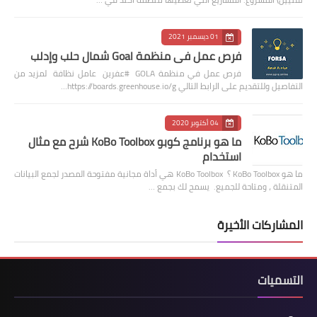
01 ديسمبر 2021
فرص عمل في منظمة Goal شمال حلب وإدلب
فرص عمل في منظمة GOLA #عفرين عامل نظافة لمزيد من
التفاصيل وللتقديم على الرابط التالي https://boards.greenhouse.io/g…
04 أكتوبر 2020
ما هو برنامج كوبو KoBo Toolbox شرح مع مثال
استخدام
ما هو KoBo Toolbox ؟ KoBo Toolbox هي أداة مجانية مفتوحة المصدر لجمع البيانات
المتنقلة ، ومتاحة للجميع. يسمح لك بجمع …
المشاركات الأخيرة
التسميات