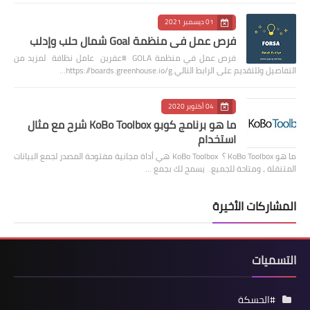
01 ديسمبر 2021
فرص عمل في منظمة Goal شمال حلب وإدلب
فرص عمل في منظمة GOLA #عفرين عامل نظافة لمزيد من
التفاصيل وللتقديم على الرابط التالي https://boards.greenhouse.io/g…
04 أكتوبر 2020
ما هو برنامج كوبو KoBo Toolbox شرح مع مثال
استخدام
ما هو KoBo Toolbox ؟ KoBo Toolbox هي أداة مجانية مفتوحة المصدر لجمع البيانات
المتنقلة ، ومتاحة للجميع. يسمح لك بجمع …
المشاركات الأخيرة
التسميات
#الحسكة