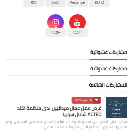
RSS
2,455
Messenger
25,742
1,525k
75,274
مشاركات عشوائية
مشاركات عشوائية
المشاركات الشائعة
19 مايو 2022
فرص عمل عمال ميدانيين لدى منظمة اكتد
ACTED شمال سوريا
فرص عمل الإعلان عن مجموعة وظائف شاغرة لعمال ميدانيين (مهنيين و/أو
تقنيين) المشروع: المشاريع التي تغطيها منظمة أكتد في …