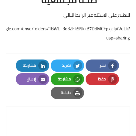
للاطلاع على الاسئلة عبر الرابط التالي:
ve.google.com/drive/folders/1BWL_3o3ZFkSNkkB7DdMCFpxjcIjVVqLk?
usp=sharing
نشر
تغريد
مشاركة
LinkedIn
Twitter
Facebook
حفظ
مشاركة
إرسال
Email
Whatsapp
Pinterest
طباعة
Print