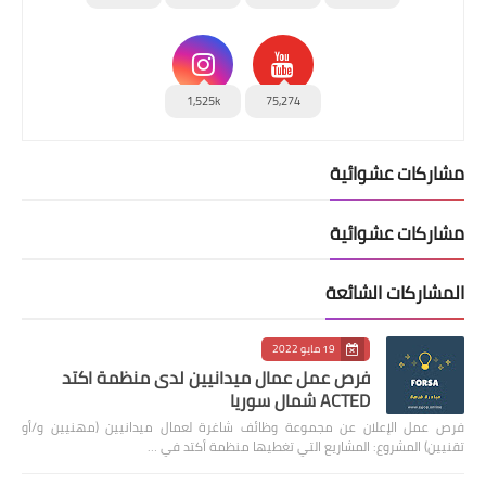
1,525k
75,274
مشاركات عشوائية
مشاركات عشوائية
المشاركات الشائعة
19 مايو 2022
فرص عمل عمال ميدانيين لدى منظمة اكتد
ACTED شمال سوريا
فرص عمل الإعلان عن مجموعة وظائف شاغرة لعمال ميدانيين (مهنيين و/أو
تقنيين) المشروع: المشاريع التي تغطيها منظمة أكتد في …