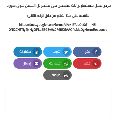
فرص عمل مستشارين/ات نفسيين في مخيم تل السمن شرق سوريا
للتقديم على هذا الشاغر من خلال الرابط التالي:
https://docs.google.com/forms/d/e/1FAIpQLSd1l_N5-
0Nj2CXBTiy2NHgQPLd8BG3yHx2F6j6QfAAO4sMaQg/formResponse
نشر
تغريد
مشاركة
LinkedIn
Twitter
Facebook
حفظ
مشاركة
إرسال
Email
Whatsapp
Pinterest
طباعة
Print