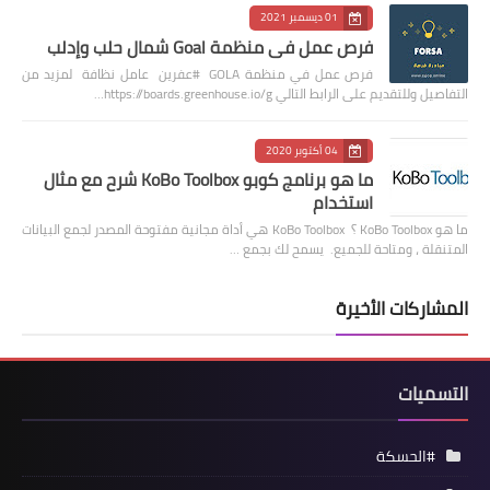
01 ديسمبر 2021
فرص عمل في منظمة Goal شمال حلب وإدلب
فرص عمل في منظمة GOLA #عفرين عامل نظافة لمزيد من
التفاصيل وللتقديم على الرابط التالي https://boards.greenhouse.io/g…
04 أكتوبر 2020
ما هو برنامج كوبو KoBo Toolbox شرح مع مثال
استخدام
ما هو KoBo Toolbox ؟ KoBo Toolbox هي أداة مجانية مفتوحة المصدر لجمع البيانات
المتنقلة ، ومتاحة للجميع. يسمح لك بجمع …
المشاركات الأخيرة
التسميات
#الحسكة