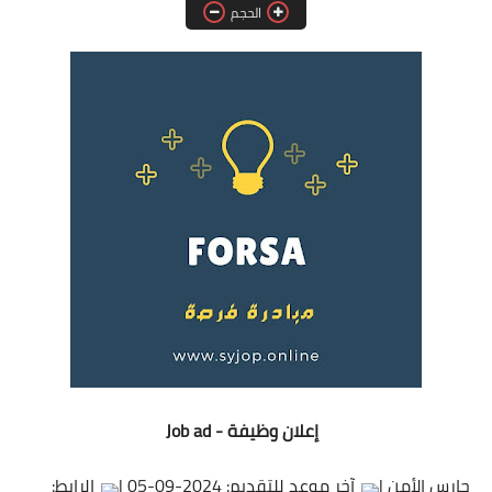
الحجم
فرص عمل في العراق
فرص عمل في اليمن
فرص عمل في السودان
دورات تدريبية
إعلان وظيفة - Job ad
حارس الأمن |
آخر موعد للتقديم: 2024-09-05 |
الرابط: