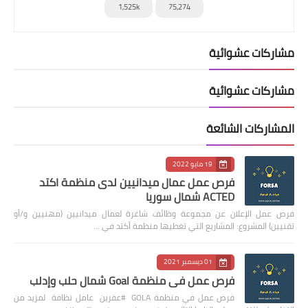
1,525k
75,274
مشاركات عشوائية
مشاركات عشوائية
المشاركات الشائعة
19 مايو 2022
فرص عمل عمال ميدانيين لدى منظمة اكتد
ACTED شمال سوريا
فرص عمل الإعلان عن مجموعة وظائف شاغرة لعمال ميدانيين (مهنيين و/أو
تقنيين) المشروع: المشاريع التي تغطيها منظمة أكتد في …
01 ديسمبر 2021
فرص عمل في منظمة Goal شمال حلب وإدلب
فرص عمل في منظمة GOLA #عفرين عامل نظافة لمزيد من