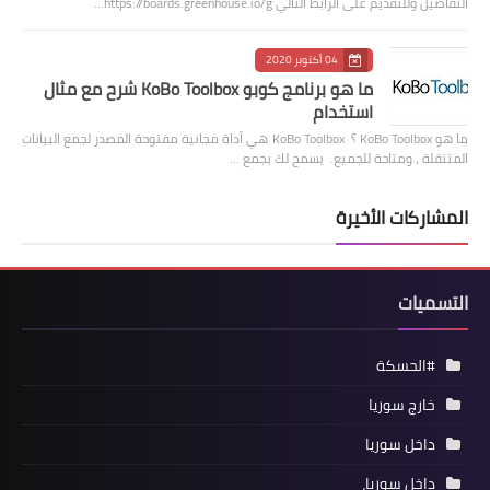
التفاصيل وللتقديم على الرابط التالي https://boards.greenhouse.io/g…
04 أكتوبر 2020
ما هو برنامج كوبو KoBo Toolbox شرح مع مثال
استخدام
ما هو KoBo Toolbox ؟ KoBo Toolbox هي أداة مجانية مفتوحة المصدر لجمع البيانات
المتنقلة ، ومتاحة للجميع. يسمح لك بجمع …
المشاركات الأخيرة
التسميات
#الحسكة
خارج سوريا
داخل سوريا
داخل سوريا،