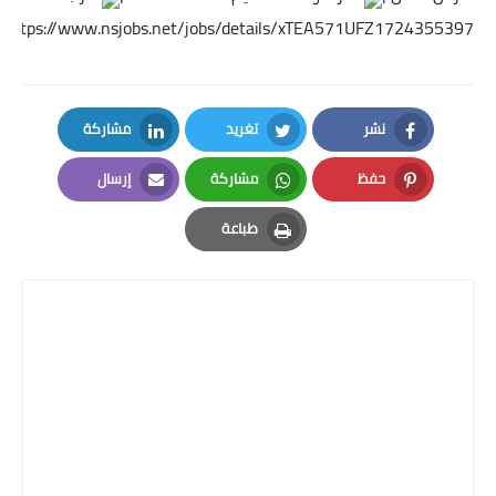
https://www.nsjobs.net/jobs/details/xTEA571UFZ1724355397
نشر
تغريد
مشاركة
LinkedIn
Twitter
Facebook
حفظ
مشاركة
إرسال
Email
Whatsapp
Pinterest
طباعة
Print