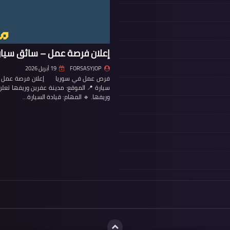
إعلان فرصة عمل – سائق سيار
FORSASYJOP
19 أبريل 2026
فرص عمل في سوريا إعلان فرصة عمل – س
سيارة 📍 الموقع: مدينة عفرين وريفها تع
وريفها. 🔹 المهام: قيادة السيارة…