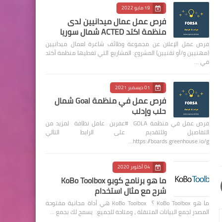
19 مايو 2022
فرص عمل عمال ميدانيين لدى
منظمة اكتد ACTED شمال سوريا
فرص عمل الإعلان عن مجموعة وظائف شاغرة لعمال ميدانيين
(مهنيين و/أو تقنيين) المشروع: المشاريع التي تغطيها منظمة أكتد
في …
01 ديسمبر 2021
فرص عمل في منظمة Goal شمال
حلب وإدلب
فرص عمل في منظمة GOLA #عفرين عامل نظافة لمزيد من
التفاصيل وللتقديم على الرابط التالي
https://boards.greenhouse.io/g…
04 أكتوبر 2020
ما هو برنامج كوبو KoBo Toolbox
شرح مع مثال استخدام
ما هو KoBo Toolbox ؟ KoBo Toolbox هي أداة مجانية مفتوحة
المصدر لجمع البيانات المتنقلة ، ومتاحة للجميع. يسمح لك بجمع …