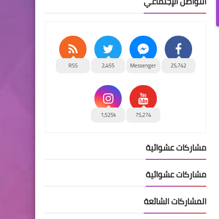
التواصل الإجتماعي
RSS
2,455
Messenger
25,742
1,525k
75,274
مشاركات عشوائية
مشاركات عشوائية
المشاركات الشائعة