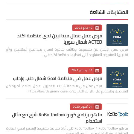
المشاركات الشائعة
19 مايو 2022
فرص عمل عمال ميدانيين لدى منظمة اكتد
ACTED شمال سوريا
فرص عمل الإعلان عن مجموعة وظائف شاغرة لعمال ميدانيين (مهنيين و/أو
تقنيين) المشروع: المشاريع التي تغطيها منظمة أكتد في …
01 ديسمبر 2021
فرص عمل في منظمة Goal شمال حلب وإدلب
فرص عمل في منظمة GOLA #عفرين عامل نظافة لمزيد من
التفاصيل وللتقديم على الرابط التالي https://boards.greenhouse.io/g…
04 أكتوبر 2020
ما هو برنامج كوبو KoBo Toolbox شرح مع مثال
استخدام
ما هو KoBo Toolbox ؟ KoBo Toolbox هي أداة مجانية مفتوحة المصدر لجمع البيانات
المتنقلة ، ومتاحة للجميع. يسمح لك بجمع …