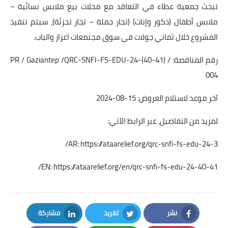
تبحث جمعية عطاء في التعاقد مع محلات بيع ملابس نسائية –
ملابس أطفال (ذكور وإناث) (تجار جملة – تجار تجزئة)، سيتم تنفيذ
المشروع خلال ثماني جولات في سوق مجتمعات اعزاز والباب.
رقم المناقصة: PR / Gaziantep /QRC-SNFI-FS-EDU-24-(40-41) /
004
آخر موعد لاستلام العروض: 15-08-2024
لمزيد من التفاصيل، عبر الرابط الآتي:
AR:
https://ataarelief.org/qrc-snfi-fs-edu-24-3/
EN:
https://ataarelief.org/en/qrc-snfi-fs-edu-24-40-41/
نشر
تغريد
مشاركة
LinkedIn
Twitter
Facebook