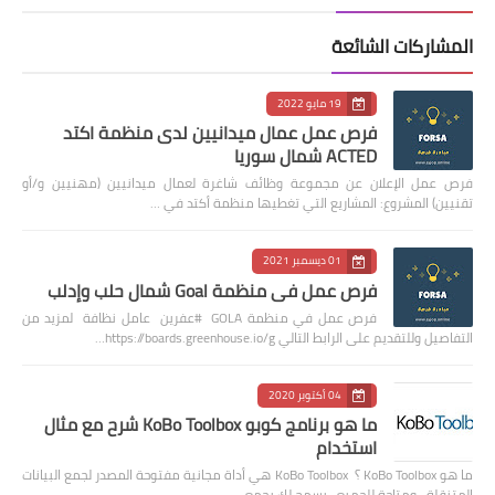
المشاركات الشائعة
19 مايو 2022
فرص عمل عمال ميدانيين لدى منظمة اكتد
ACTED شمال سوريا
فرص عمل الإعلان عن مجموعة وظائف شاغرة لعمال ميدانيين (مهنيين و/أو
تقنيين) المشروع: المشاريع التي تغطيها منظمة أكتد في …
01 ديسمبر 2021
فرص عمل في منظمة Goal شمال حلب وإدلب
فرص عمل في منظمة GOLA #عفرين عامل نظافة لمزيد من
التفاصيل وللتقديم على الرابط التالي https://boards.greenhouse.io/g…
04 أكتوبر 2020
ما هو برنامج كوبو KoBo Toolbox شرح مع مثال
استخدام
ما هو KoBo Toolbox ؟ KoBo Toolbox هي أداة مجانية مفتوحة المصدر لجمع البيانات
المتنقلة ، ومتاحة للجميع. يسمح لك بجمع …