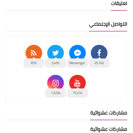
تعليقات
التواصل الإجتماعي
RSS
2,455
Messenger
25,742
1,525k
75,274
مشاركات عشوائية
مشاركات عشوائية