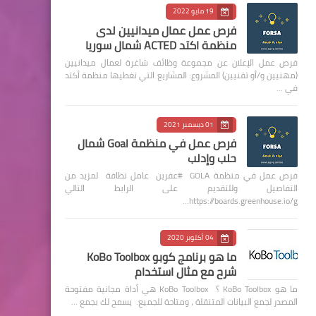
19 مايو 2022
فرص عمل عمال ميدانيين لدى
منظمة اكتد ACTED شمال سوريا
فرص عمل الإعلان عن مجموعة وظائف شاغرة لعمال ميدانيين
(مهنيين و/أو تقنيين) المشروع: المشاريع التي تغطيها منظمة أكتد
في …
01 ديسمبر 2021
فرص عمل في منظمة Goal شمال
حلب وإدلب
فرص عمل في منظمة GOLA #عفرين عامل نظافة لمزيد من
التفاصيل وللتقديم على الرابط التالي
https://boards.greenhouse.io/g…
04 أكتوبر 2020
ما هو برنامج كوبو KoBo Toolbox
شرح مع مثال استخدام
ما هو KoBo Toolbox ؟ KoBo Toolbox هي أداة مجانية مفتوحة
المصدر لجمع البيانات المتنقلة ، ومتاحة للجميع. يسمح لك بجمع …