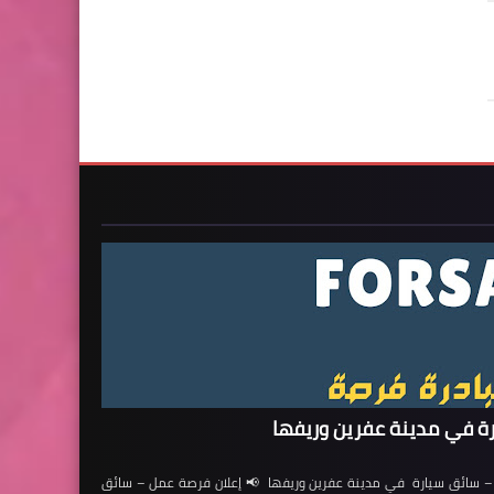
ة في مدينة عفرين وريفها
ائق سيارة في مدينة عفرين وريفها 📢 إعلان فرصة عمل – سائق