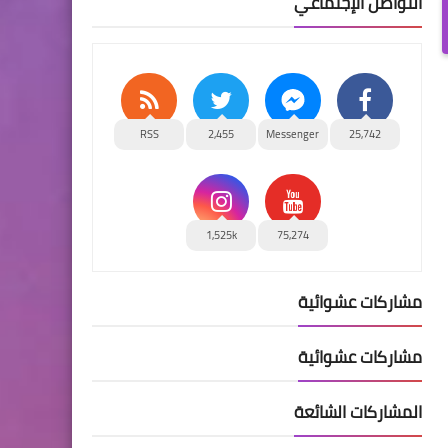
التواصل الإجتماعي
RSS
2,455
Messenger
25,742
1,525k
75,274
مشاركات عشوائية
مشاركات عشوائية
المشاركات الشائعة