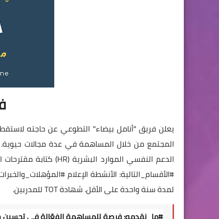
ف
يعلن فريق "أنامل بيضاء" التطوعي عن حاجته لاستقط
المجتمع من خلال المساهمة في عدة مجالات حيوية.
الدعم النفسي الموارد البشرية (HR) كتابة مقترحات المشاريع التصميم الجرافيكي جمع البيانات متطوعين ومتطوعات في
#الأقسام_التالية
: الأنشطة الإعلام
#المؤهلات_والخبرات
لمدة سنة واحدة على الأقل. شهادة TOT للمدربين.
#ما_نقدمه
: فرصة للمساهمة الفعّالة في تحسين حي