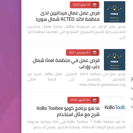
19 مايو 2022
فرص عمل عمال ميدانيين لدى
منظمة اكتد ACTED شمال سوريا
فرص عمل الإعلان عن مجموعة وظائف شاغرة لعمال ميدانيين
(مهنيين و/أو تقنيين) المشروع: المشاريع التي تغطيها منظمة أكتد
في …
01 ديسمبر 2021
فرص عمل في منظمة Goal شمال
حلب وإدلب
فرص عمل في منظمة GOLA #عفرين عامل نظافة لمزيد من
التفاصيل وللتقديم على الرابط التالي
https://boards.greenhouse.io/g…
04 أكتوبر 2020
ما هو برنامج كوبو KoBo Toolbox
شرح مع مثال استخدام
ما هو KoBo Toolbox ؟ KoBo Toolbox هي أداة مجانية مفتوحة
المصدر لجمع البيانات المتنقلة ، ومتاحة للجميع. يسمح لك بجمع …