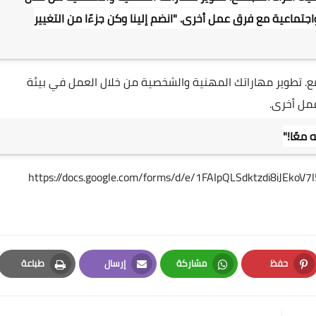
جتماعية مع فرق عمل أخرى. "انضم إلينا وكن جزءًا من التغيير
ع. تطوير مهاراتك المهنية والشخصية من خلال العمل في بيئة
عمل أخرى.
 معًا!"
https://docs.google.com/forms/d/e/1FAIpQLSdktzdi8iJEk
حفظ
مشاركة
إرسال
طباعة
Print
Email
Whatsapp
Pinterest