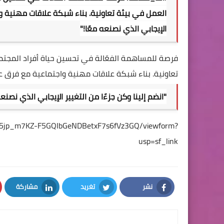
العمل في بيئة تعاونية. بناء شبكة علاقات مهنية وا
الإيجابي الذي نصنعه معًا!"
فرصة للمساهمة الفعّالة في تحسين حياة أفراد المجتم
تعاونية. بناء شبكة علاقات مهنية واجتماعية مع فرق 
"انضم إلينا وكن جزءًا من التغيير الإيجابي الذي نصنعه
oV7l5jp_m7KZ-F5GQIbGeNDBetxF7s6fVz3GQ/viewform?
usp=sf_link
نشر
تغريد
مشاركة
LinkedIn
Twitter
Facebook