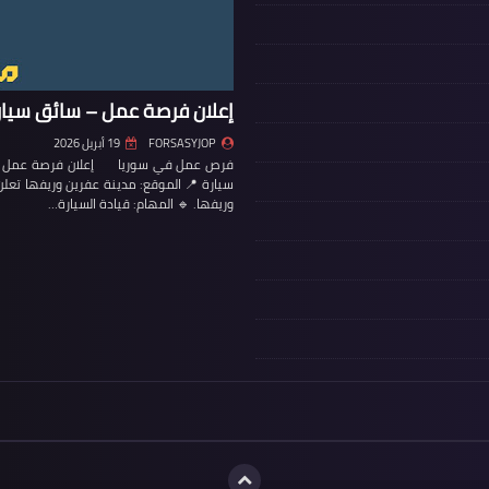
إعلان فرصة عمل – سائق سيار
FORSASYJOP
19 أبريل 2026
فرص عمل في سوريا إعلان فرصة عمل – س
سيارة 📍 الموقع: مدينة عفرين وريفها تع
وريفها. 🔹 المهام: قيادة السيارة…