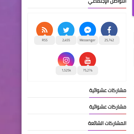
التواصل الإجتماعي
RSS
2,455
Messenger
25,742
1,525k
75,274
مشاركات عشوائية
مشاركات عشوائية
المشاركات الشائعة