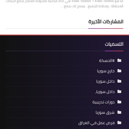
ما هو KoBo Toolbox ؟ KoBo Toolbox هي أداة مجانية مفتوحة المصدر لجمع البيانات
المتنقلة ، ومتاحة للجميع. يسمح لك بجمع …
المشاركات الأخيرة
التسميات
#الحسكة
خارج سوريا
داخل سوريا
داخل سوريا،
دورات تدريبية
شرق سوريا
فرص عمل في العراق