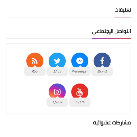
تعليقات
التواصل الإجتماعي
RSS
2,455
Messenger
25,742
1,525k
75,274
مشاركات عشوائية