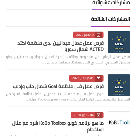
مشاركات عشوائية
المشاركات الشائعة
19 مايو 2022
فرص عمل عمال ميدانيين لدى منظمة اكتد
ACTED شمال سوريا
فرص عمل الإعلان عن مجموعة وظائف شاغرة لعمال ميدانيين (مهنيين و/أو
تقنيين) المشروع: المشاريع التي تغطيها منظمة أكتد في …
01 ديسمبر 2021
فرص عمل في منظمة Goal شمال حلب وإدلب
فرص عمل في منظمة GOLA #عفرين عامل نظافة لمزيد من
التفاصيل وللتقديم على الرابط التالي https://boards.greenhouse.io/g…
04 أكتوبر 2020
ما هو برنامج كوبو KoBo Toolbox شرح مع مثال
استخدام