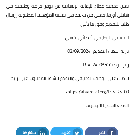
تعلن جمعية عطاء للإغاثة الإنسانية عن توفر فرصة وظيفية في
شانلي أورفا، فعلى من تـ/يجد في نفسه المؤهلات المطلوبة، إرسال
طلب للتقديم وفق ما يأتي:
المسمى الوظيفي: أخصائي نفسي
تاريخ انتهاء التقديم : 02/09/2024
رمز الوظيفة: TR-4-24-03
للاطلاع على الوصف الوظيفي والتقدم للشاغر المطلوب، عبر الرابط :
https://ataarelief.org/tr-4-24-03/
#عطاء #سوريا #توظيف
نشر
تغريد
مشاركة