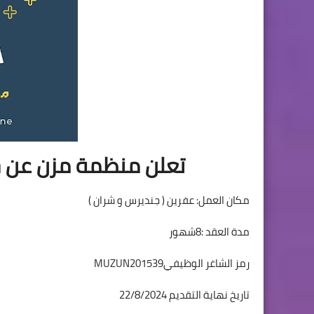
تعلن منظمة مزن عن ح
مكان العمل: عفرين ( جنديرس و شران )
مدة العقد :8شهور
رمز الشاغر الوظيفيMUZUN201539
تاريخ نهاية التقديم 22/8/2024