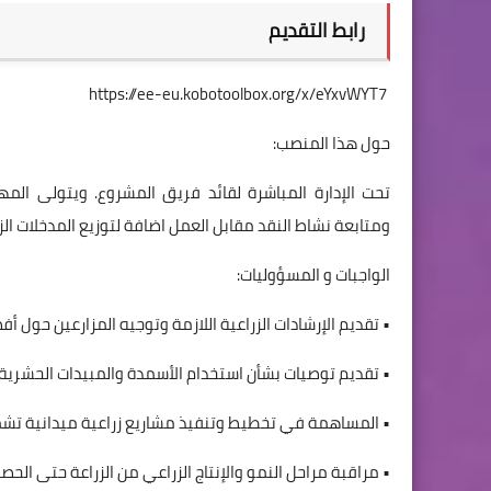
رابط التقديم
https://ee-eu.kobotoolbox.org/x/eYxvWYT7
حول هذا المنصب:
تحت الإدارة المباشرة لقائد فريق المشروع. ويتولى الم
ومتابعة نشاط النقد مقابل العمل اضافة لتوزيع المدخلات ال
الواجبات و المسؤوليات:
• تقديم الإرشادات الزراعية اللازمة وتوجيه المزارعين حول أ
• تقديم توصيات بشأن استخدام الأسمدة والمبيدات الحشري
• المساهمة في تخطيط وتنفيذ مشاريع زراعية ميدانية تشمل ت
• مراقبة مراحل النمو والإنتاج الزراعي من الزراعة حتى الحصا