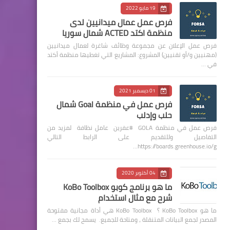
19 مايو 2022
فرص عمل عمال ميدانيين لدى
منظمة اكتد ACTED شمال سوريا
فرص عمل الإعلان عن مجموعة وظائف شاغرة لعمال ميدانيين
(مهنيين و/أو تقنيين) المشروع: المشاريع التي تغطيها منظمة أكتد
في …
01 ديسمبر 2021
فرص عمل في منظمة Goal شمال
حلب وإدلب
فرص عمل في منظمة GOLA #عفرين عامل نظافة لمزيد من
التفاصيل وللتقديم على الرابط التالي
https://boards.greenhouse.io/g…
04 أكتوبر 2020
ما هو برنامج كوبو KoBo Toolbox
شرح مع مثال استخدام
ما هو KoBo Toolbox ؟ KoBo Toolbox هي أداة مجانية مفتوحة
المصدر لجمع البيانات المتنقلة ، ومتاحة للجميع. يسمح لك بجمع …