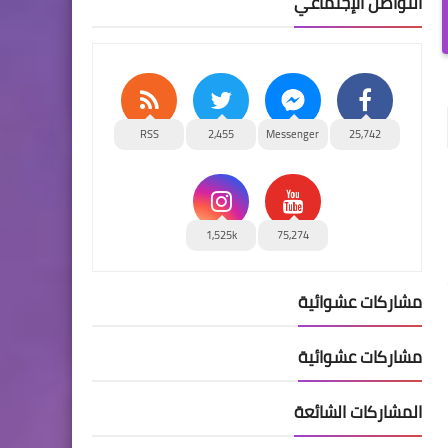
التواصل الإجتماعي
RSS
2,455
Messenger
25,742
1,525k
75,274
مشاركات عشوائية
مشاركات عشوائية
المشاركات الشائعة