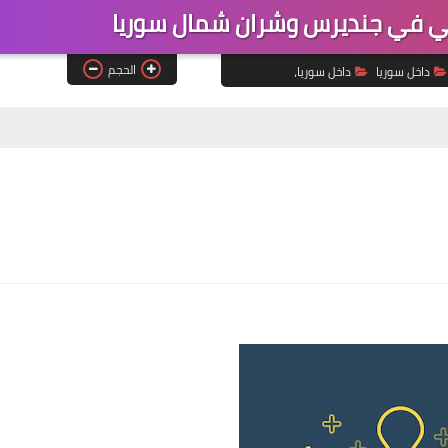
 في جنديرس وشران شمال سوريا
الحجم
داخل سوريا
داخل سوريا،