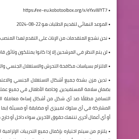
https://ee-eu.kobotoolbox.org/x/eYxvWYT7
•
• الموعد النهائي لتقديم الطلبات هو 22-08-2024
• نحن نشجع المتقدمات من الإناث على التقدم لهذا المنصب.
• لن يتم النظر في المرشحين إلا إذا كانوا يمتلكون وثائق ق
• الالتزام بسياسات مكافحة التحرش والاستغلال الجنسي والإ
بضمان سلامة المستفيدين، وخاصة الأطفال، في جميع عمليا
التسامح مطلقًا ضد أي شكل من أشكال إساءة معاملة الأ
المشاركة في أي سلوك تمييزي أو مضايقة أو مسيئة (بما في ذ
أو أي أعمال أخرى تنتهك حقوق الآخرين، سواء داخل أو خارج 
• يلتزم من سيتم اختياره بإكمال جميع التدريبات الإلزامي