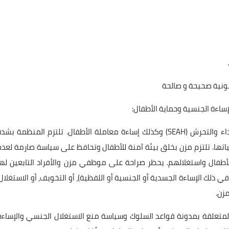
انونية صحيحة و صالحة
ساءة الجنسية وحماية الأطفال:
• تدين مزن بشدة جميع أشكال الاستغلال الجنسي والاعتداء والتحرش (SEAH) وكذلك إساءة معاملة الأطفال. تلتزم المنظمة بش
تها. تلتزم مزن بخلق بيئة آمنة للأطفال وتحافظ على سياسة صارمة لعدم
طفال واستغلالهم. يحظر صراحة على موظفي مزن والأفراد التابعين لها
لك الإساءة الجسدية أو الجنسية أو اللفظية)، أو التخويف، أو الاستغلال،
مزن.
ة المتعلقة بمدونة قواعد السلوك وسياسة منع الاستغلال الجنسي والإساءة