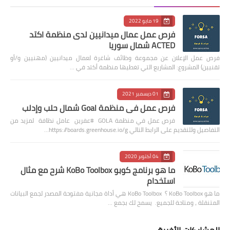
19 مايو 2022
فرص عمل عمال ميدانيين لدى منظمة اكتد
ACTED شمال سوريا
فرص عمل الإعلان عن مجموعة وظائف شاغرة لعمال ميدانيين (مهنيين و/أو
تقنيين) المشروع: المشاريع التي تغطيها منظمة أكتد في …
01 ديسمبر 2021
فرص عمل في منظمة Goal شمال حلب وإدلب
فرص عمل في منظمة GOLA #عفرين عامل نظافة لمزيد من
التفاصيل وللتقديم على الرابط التالي https://boards.greenhouse.io/g…
04 أكتوبر 2020
ما هو برنامج كوبو KoBo Toolbox شرح مع مثال
استخدام
ما هو KoBo Toolbox ؟ KoBo Toolbox هي أداة مجانية مفتوحة المصدر لجمع البيانات
المتنقلة ، ومتاحة للجميع. يسمح لك بجمع …