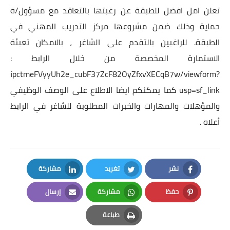
تعلن امل افضل للطبقة عن رغبتها بالتعاقد مع مسؤول/ة
حماية وذلك ضمن مشروعها مركز التدريب المهني في
الطبقة. للراغبين بالتقدم على الشاغر ، بالامكان تعبئة
الاستمارة المخصصة من خلال الرابط :
L9g3HNipctmeFVyyUh2e_cubF37ZcF82OyZfxvXECqB7w/viewform?
usp=sf_link
كما يمكنكم ايضا الاطلاع على الوصف الوظيفي
والمؤهلات والمهارات والخبرات المطلوبة للشاغر في الرابط
أعلاه .
نشر
تغريد
مشاركة
LinkedIn
Twitter
Facebook
حفظ
مشاركة
إرسال
Email
Whatsapp
Pinterest
طباعة
Print