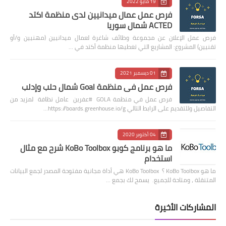
19 مايو 2022
فرص عمل عمال ميدانيين لدى منظمة اكتد
ACTED شمال سوريا
فرص عمل الإعلان عن مجموعة وظائف شاغرة لعمال ميدانيين (مهنيين و/أو
تقنيين) المشروع: المشاريع التي تغطيها منظمة أكتد في …
01 ديسمبر 2021
فرص عمل في منظمة Goal شمال حلب وإدلب
فرص عمل في منظمة GOLA #عفرين عامل نظافة لمزيد من
التفاصيل وللتقديم على الرابط التالي https://boards.greenhouse.io/g…
04 أكتوبر 2020
ما هو برنامج كوبو KoBo Toolbox شرح مع مثال
استخدام
ما هو KoBo Toolbox ؟ KoBo Toolbox هي أداة مجانية مفتوحة المصدر لجمع البيانات
المتنقلة ، ومتاحة للجميع. يسمح لك بجمع …
المشاركات الأخيرة