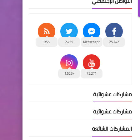
التواصل الإجتماعي
RSS
2,455
Messenger
25,742
1,525k
75,274
مشاركات عشوائية
مشاركات عشوائية
المشاركات الشائعة