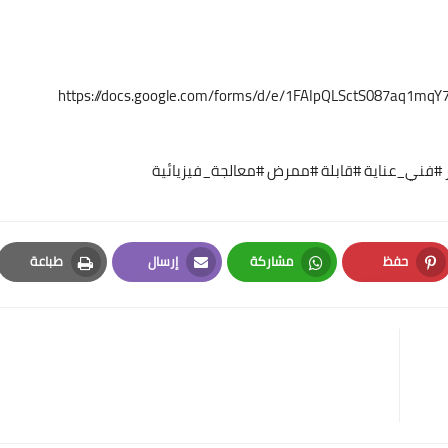
https://docs.google.com/forms/d/e/1FAIpQLSctS087aq1m
فني_عناية #قابلة #ممرض #معالجة_فيزيائية
حفظ
مشاركة
إرسال
طباعة
Print
Email
Whatsapp
Pinterest