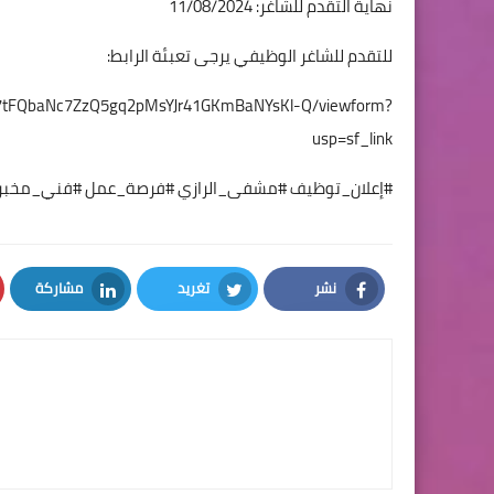
نهاية التقدم للشاغر: 11/08/2024
للتقدم للشاغر الوظيفي يرجى تعبئة الرابط:
qY7tFQbaNc7ZzQ5gq2pMsYJr41GKmBaNYsKl-Q/viewform?
usp=sf_link
#إعلان_توظيف #مشفى_الرازي #فرصة_عمل #فني_مخبر #
نشر
تغريد
مشاركة
LinkedIn
Twitter
Facebook