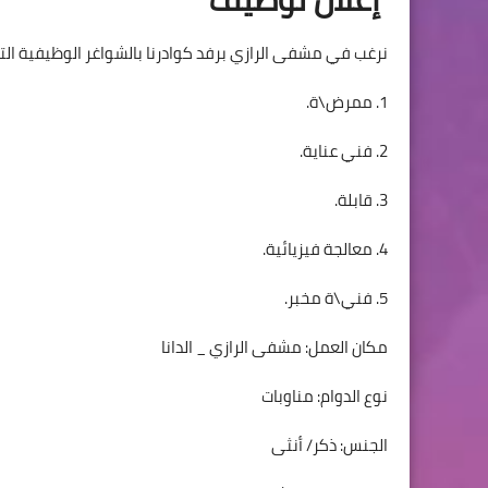
نرغب في مشفى الرازي برفد كوادرنا بالشواغر الوظيفية التا
1. ممرض\ة.
2. فني عناية.
3. قابلة.
4. معالجة فيزيائية.
5. فني\ة مخبر.
مكان العمل: مشفى الرازي _ الدانا
نوع الدوام: مناوبات
الجنس: ذكر/ أنثى