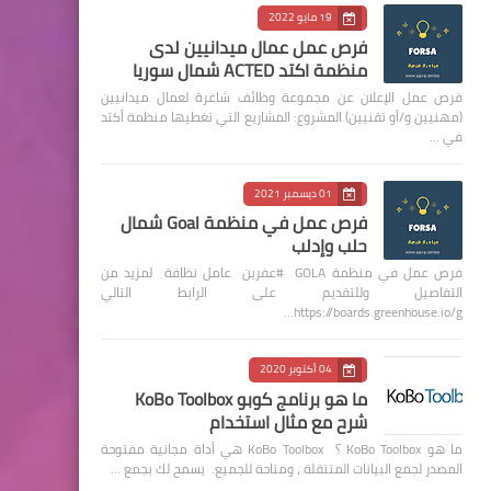
19 مايو 2022
فرص عمل عمال ميدانيين لدى
منظمة اكتد ACTED شمال سوريا
فرص عمل الإعلان عن مجموعة وظائف شاغرة لعمال ميدانيين
(مهنيين و/أو تقنيين) المشروع: المشاريع التي تغطيها منظمة أكتد
في …
01 ديسمبر 2021
فرص عمل في منظمة Goal شمال
حلب وإدلب
فرص عمل في منظمة GOLA #عفرين عامل نظافة لمزيد من
التفاصيل وللتقديم على الرابط التالي
https://boards.greenhouse.io/g…
04 أكتوبر 2020
ما هو برنامج كوبو KoBo Toolbox
شرح مع مثال استخدام
ما هو KoBo Toolbox ؟ KoBo Toolbox هي أداة مجانية مفتوحة
المصدر لجمع البيانات المتنقلة ، ومتاحة للجميع. يسمح لك بجمع …