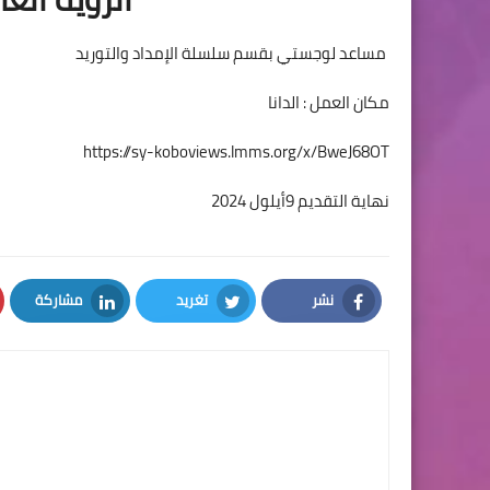
مساعد لوجستي بقسم سلسلة الإمداد والتوريد
مكان العمل : الدانا
https://sy-koboviews.lmms.org/x/BweJ68OT
نهاية التقديم 9أيلول 2024
نشر
تغريد
مشاركة
LinkedIn
Twitter
Facebook