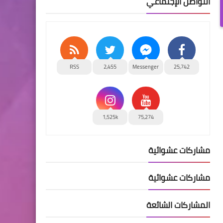
التواصل الإجتماعي
RSS
2,455
Messenger
25,742
1,525k
75,274
مشاركات عشوائية
مشاركات عشوائية
المشاركات الشائعة