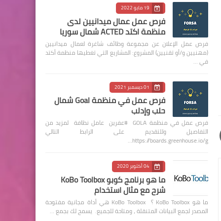
19 مايو 2022
فرص عمل عمال ميدانيين لدى
منظمة اكتد ACTED شمال سوريا
فرص عمل الإعلان عن مجموعة وظائف شاغرة لعمال ميدانيين
(مهنيين و/أو تقنيين) المشروع: المشاريع التي تغطيها منظمة أكتد
في …
01 ديسمبر 2021
فرص عمل في منظمة Goal شمال
حلب وإدلب
فرص عمل في منظمة GOLA #عفرين عامل نظافة لمزيد من
التفاصيل وللتقديم على الرابط التالي
https://boards.greenhouse.io/g…
04 أكتوبر 2020
ما هو برنامج كوبو KoBo Toolbox
شرح مع مثال استخدام
ما هو KoBo Toolbox ؟ KoBo Toolbox هي أداة مجانية مفتوحة
المصدر لجمع البيانات المتنقلة ، ومتاحة للجميع. يسمح لك بجمع …