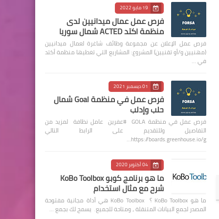
19 مايو 2022
فرص عمل عمال ميدانيين لدى
منظمة اكتد ACTED شمال سوريا
فرص عمل الإعلان عن مجموعة وظائف شاغرة لعمال ميدانيين
(مهنيين و/أو تقنيين) المشروع: المشاريع التي تغطيها منظمة أكتد
في …
01 ديسمبر 2021
فرص عمل في منظمة Goal شمال
حلب وإدلب
فرص عمل في منظمة GOLA #عفرين عامل نظافة لمزيد من
التفاصيل وللتقديم على الرابط التالي
https://boards.greenhouse.io/g…
04 أكتوبر 2020
ما هو برنامج كوبو KoBo Toolbox
شرح مع مثال استخدام
ما هو KoBo Toolbox ؟ KoBo Toolbox هي أداة مجانية مفتوحة
المصدر لجمع البيانات المتنقلة ، ومتاحة للجميع. يسمح لك بجمع …