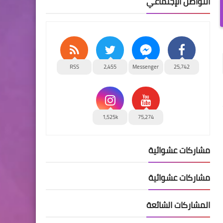
التواصل الإجتماعي
RSS
2,455
Messenger
25,742
1,525k
75,274
مشاركات عشوائية
مشاركات عشوائية
المشاركات الشائعة