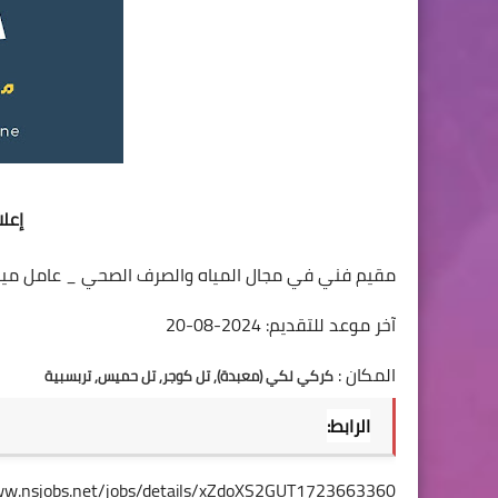
إعلان
مقيم فني في مجال المياه والصرف الصحي _ عامل مي
آخر موعد للتقديم: 2024-08-20
المكان :
كركي لكي (معبدة), تل كوجر, تل حميس, تربسبية
الرابط:
ww.nsjobs.net/jobs/details/xZdoXS2GUT1723663360