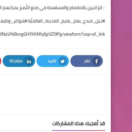
- للراغبين بالانضمام والمساهمة في صنع التَّميز يمكنهم ال
#جيل_مبدع_يعتز_بقيم_المدينة_العالميَّة #شواغر_وظيف
AXlNaVYkBvngGHYKKMIyfjp5ZI9Pg/viewform?usp=sf_link
نشر
تغريد
مشاركة
LinkedIn
Twitter
Facebook
قد تُعجبك هذه المشاركات