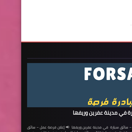
ة في مدينة عفرين وريفها
ائق سيارة في مدينة عفرين وريفها 📢 إعلان فرصة عمل – سائق