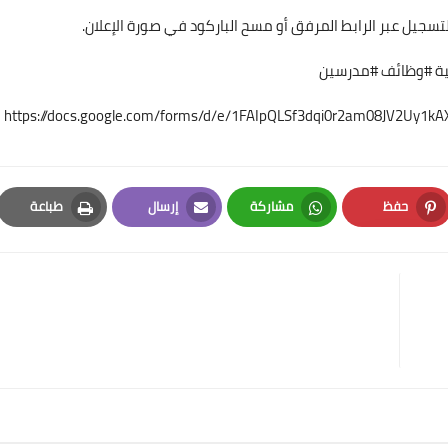
تسجيل عبر الرابط المرفق أو مسح الباركود في صورة الإعلان.
ية #وظائف #مدرسين
https://docs.google.com/forms/d/e/1FAIpQLSf3dqi0r2am08JV2Uy1k
حفظ
مشاركة
إرسال
طباعة
Print
Email
Whatsapp
Pinterest