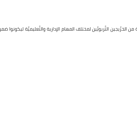
خرِّيجين التَّربويِّين لمختلف المهام الإدارية والتَّعليميِّة ليكونوا ضمن