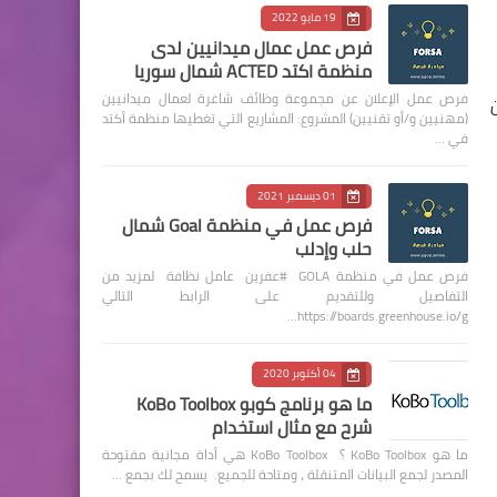
19 مايو 2022
فرص عمل عمال ميدانيين لدى
منظمة اكتد ACTED شمال سوريا
فرص عمل الإعلان عن مجموعة وظائف شاغرة لعمال ميدانيين
(مهنيين و/أو تقنيين) المشروع: المشاريع التي تغطيها منظمة أكتد
في …
01 ديسمبر 2021
فرص عمل في منظمة Goal شمال
حلب وإدلب
فرص عمل في منظمة GOLA #عفرين عامل نظافة لمزيد من
التفاصيل وللتقديم على الرابط التالي
https://boards.greenhouse.io/g…
04 أكتوبر 2020
ما هو برنامج كوبو KoBo Toolbox
شرح مع مثال استخدام
ما هو KoBo Toolbox ؟ KoBo Toolbox هي أداة مجانية مفتوحة
المصدر لجمع البيانات المتنقلة ، ومتاحة للجميع. يسمح لك بجمع …