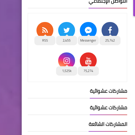
التواصل الإجتماعي
RSS
2,455
Messenger
25,742
1,525k
75,274
مشاركات عشوائية
مشاركات عشوائية
المشاركات الشائعة