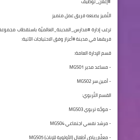
#إعلان_توظيف
التَّميز يصنعه فريق عمل متميز
ترغب إدارة #مدارس_المدينة_العالميَّة باستقطاب مجموعة من ال
فريقها في مدينة #أعزاز وفق الاحتياجات الآتية:
قسم الإدارة العامة:
- مساعد مدير MGS01
- أمين سر MGS02
القسم التَّربوي:
- موجِّه تربوي MGS03
- مرشد نفسي اجتماعي MGS04
- معلِّم رياض أطفال (الأولوية للإناث) MGS05