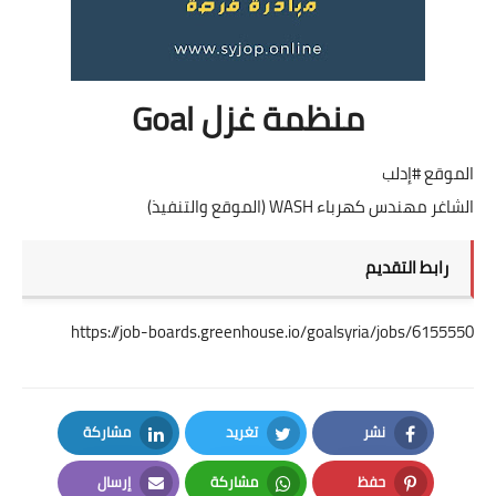
منظمة غزل Goal
الموقع #إدلب
الشاغر مهندس كهرباء WASH (الموقع والتنفيذ)
رابط التقديم
https://job-boards.greenhouse.io/goalsyria/jobs/6155550
نشر
تغريد
مشاركة
LinkedIn
Twitter
Facebook
حفظ
مشاركة
إرسال