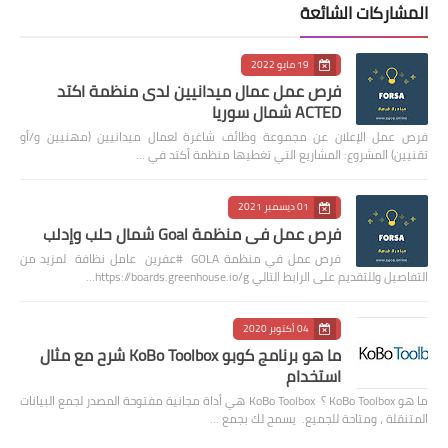
المشاركات الشائعة
19 مايو 2022
فرص عمل عمال ميدانيين لدى منظمة اكتد
ACTED شمال سوريا
فرص عمل الإعلان عن مجموعة وظائف شاغرة لعمال ميدانيين (مهنيين و/أو
تقنيين) المشروع: المشاريع التي تغطيها منظمة أكتد في …
01 ديسمبر 2021
فرص عمل في منظمة Goal شمال حلب وإدلب
فرص عمل في منظمة GOLA #عفرين عامل نظافة لمزيد من
التفاصيل وللتقديم على الرابط التالي https://boards.greenhouse.io/g…
04 أكتوبر 2020
ما هو برنامج كوبو KoBo Toolbox شرح مع مثال
استخدام
ما هو KoBo Toolbox ؟ KoBo Toolbox هي أداة مجانية مفتوحة المصدر لجمع البيانات
المتنقلة ، ومتاحة للجميع. يسمح لك بجمع …