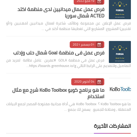
19 مايو 2022
فرص عمل عمال ميدانيين لدى منظمة اكتد
ACTED شمال سوريا
فرص عمل الإعلان عن مجموعة وظائف شاغرة لعمال ميدانيين (مهنيين و/أو
تقنيين) المشروع: المشاريع التي تغطيها منظمة أكتد في …
01 ديسمبر 2021
فرص عمل في منظمة Goal شمال حلب وإدلب
فرص عمل في منظمة GOLA #عفرين عامل نظافة لمزيد من
التفاصيل وللتقديم على الرابط التالي https://boards.greenhouse.io/g…
04 أكتوبر 2020
ما هو برنامج كوبو KoBo Toolbox شرح مع مثال
استخدام
ما هو KoBo Toolbox ؟ KoBo Toolbox هي أداة مجانية مفتوحة المصدر لجمع البيانات
المتنقلة ، ومتاحة للجميع. يسمح لك بجمع …
المشاركات الأخيرة