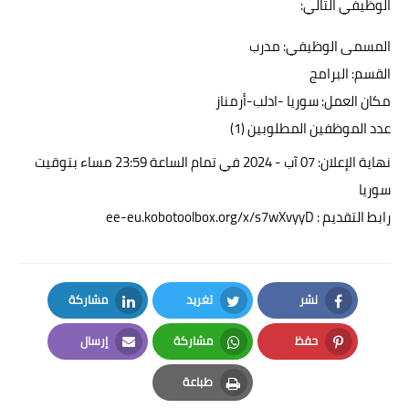
الوظيفي التالي:
المسمى الوظيفي: مدرب
القسم: البرامج
مكان العمل: سوريا -ادلب-أرمناز
عدد الموظفين المطلوبين (1)
نهاية الإعلان: 07 آب - 2024 في تمام الساعة 23:59 مساء بتوقيت
سوريا
رابط التقديم :
ee-eu.kobotoolbox.org/x/s7wXvyyD
نشر
تغريد
مشاركة
LinkedIn
Twitter
Facebook
حفظ
مشاركة
إرسال
Email
Whatsapp
Pinterest
طباعة
Print