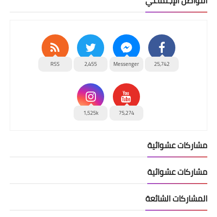
التواصل الإجتماعي
RSS
2,455
Messenger
25,742
1,525k
75,274
مشاركات عشوائية
مشاركات عشوائية
المشاركات الشائعة