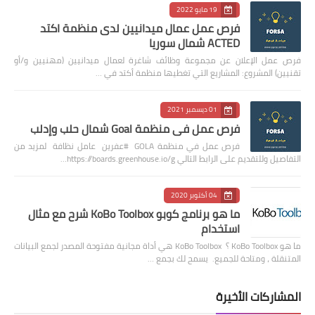
19 مايو 2022
فرص عمل عمال ميدانيين لدى منظمة اكتد
ACTED شمال سوريا
فرص عمل الإعلان عن مجموعة وظائف شاغرة لعمال ميدانيين (مهنيين و/أو
تقنيين) المشروع: المشاريع التي تغطيها منظمة أكتد في …
01 ديسمبر 2021
فرص عمل في منظمة Goal شمال حلب وإدلب
فرص عمل في منظمة GOLA #عفرين عامل نظافة لمزيد من
التفاصيل وللتقديم على الرابط التالي https://boards.greenhouse.io/g…
04 أكتوبر 2020
ما هو برنامج كوبو KoBo Toolbox شرح مع مثال
استخدام
ما هو KoBo Toolbox ؟ KoBo Toolbox هي أداة مجانية مفتوحة المصدر لجمع البيانات
المتنقلة ، ومتاحة للجميع. يسمح لك بجمع …
المشاركات الأخيرة