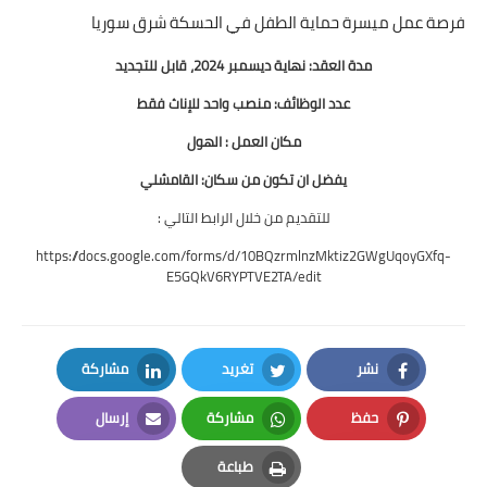
فرصة عمل ميسرة حماية الطفل في الحسكة شرق سوريا
مدة العقد: نهاية ديسمبر 2024، قابل للتجديد
عدد الوظائف: منصب واحد للإناث فقط
مكان العمل : الهول
يفضل ان تكون من سكان: القامشلي
للتقديم من خلال الرابط التالي :
https://docs.google.com/forms/d/10BQzrmlnzMktiz2GWgUqoyGXfq-
E5GQkV6RYPTVE2TA/edit
نشر
تغريد
مشاركة
LinkedIn
Twitter
Facebook
حفظ
مشاركة
إرسال
Email
Whatsapp
Pinterest
طباعة