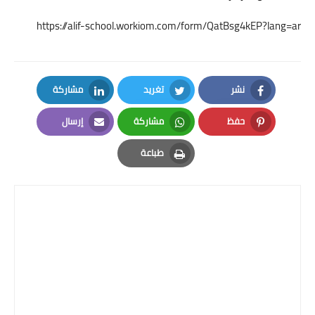
https://alif-school.workiom.com/form/QatBsg4kEP?lang=ar
نشر
تغريد
مشاركة
LinkedIn
Twitter
Facebook
حفظ
مشاركة
إرسال
Email
Whatsapp
Pinterest
طباعة
Print