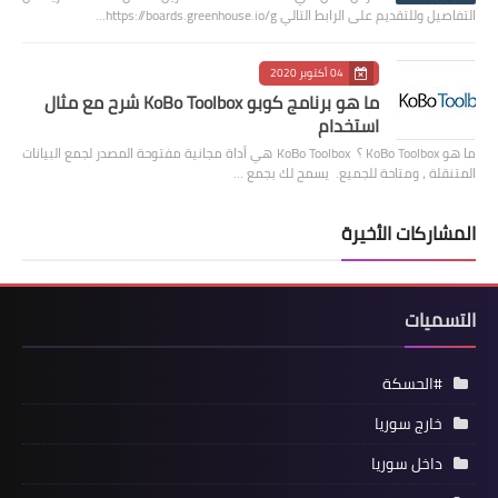
التفاصيل وللتقديم على الرابط التالي https://boards.greenhouse.io/g…
04 أكتوبر 2020
ما هو برنامج كوبو KoBo Toolbox شرح مع مثال
استخدام
ما هو KoBo Toolbox ؟ KoBo Toolbox هي أداة مجانية مفتوحة المصدر لجمع البيانات
المتنقلة ، ومتاحة للجميع. يسمح لك بجمع …
المشاركات الأخيرة
التسميات
#الحسكة
خارج سوريا
داخل سوريا