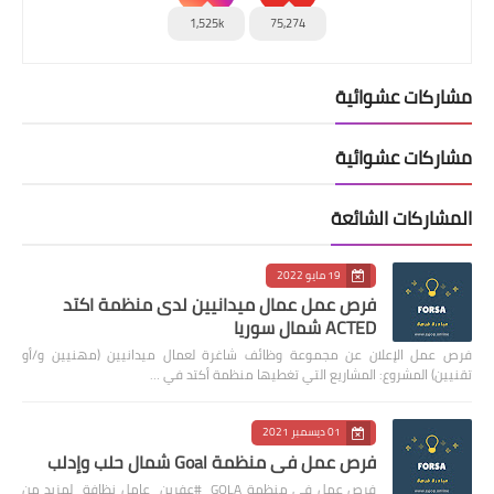
1,525k
75,274
مشاركات عشوائية
مشاركات عشوائية
المشاركات الشائعة
19 مايو 2022
فرص عمل عمال ميدانيين لدى منظمة اكتد
ACTED شمال سوريا
فرص عمل الإعلان عن مجموعة وظائف شاغرة لعمال ميدانيين (مهنيين و/أو
تقنيين) المشروع: المشاريع التي تغطيها منظمة أكتد في …
01 ديسمبر 2021
فرص عمل في منظمة Goal شمال حلب وإدلب
فرص عمل في منظمة GOLA #عفرين عامل نظافة لمزيد من