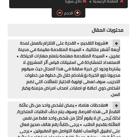
الصفحة الرئيسية
داخل سوريا
فرص عمل في العراق
الحجم
فرص عمل في اليمن
محتويات المقال
فرص عمل في السودان
#شروط التقديم: • القدرة على الالتزام بالعمل لمدة
دورات تدريبية
أربعة أشهر متتالية. • السيدة المتقدمة مقيمة في مدينة
عفرين. • السيدة المتقدمة مهتمة بتعلم مهارات الحياكة. •
الاستعداد للمشاركة في استبيانات قياس أثر المشروع. لا
يشترط وجود اي خبرة سابقة في هذا المجال حيث سيقوم
مدربونا ذوو الخبرة بإرشادكم خلال كل خطوة من خطوات
التدريب. سوف تعطى اولوية الاختيار للعائلات التي تضم
اشخاص ذوي اعاقة او اصابات، اصحاب امراض مزمنة وكبار
السن.
#ملاحظات هامة: • يمكن لشخص واحد من كل عائلة
التقدمُ الى هذه الفرصة، وسوف يتم حذفُ الطلبات المتكررة،
لذلك يُرجى ان لا يقوم أكثرُ من شخص واحد فقط من نفس
العائلة بتقديم الطلب. • يرجى كتابةُ رقم هاتف صحيح فعال
على تطبيق الواتساب لغاية التواصل مع المقبولين. • يرجى