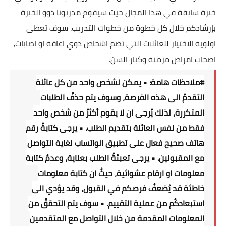
خبرة سابقة في هذا المجال حيث سيقوم مدربونا ذوو الخبرة
بإرشادكم خلال كل خطوة من خطوات التدريب. سوف تعطى
اولوية الاختيار للعائلات التي تضم اشخاص ذوي اعاقة او اصابات،
اصحاب امراض مزمنة وكبار السن.
#ملاحظات
هامة: • يمكن لشخص واحد من كل عائلة
التقدمُ الى هذه الفرصة، وسوف يتم حذفُ الطلبات
المتكررة، لذلك يُرجى ان لا يقوم أكثرُ من شخص واحد
فقط من نفس العائلة بتقديم الطلب. • يرجى كتابةُ رقم
هاتف صحيح فعال على تطبيق الواتساب لغاية التواصل
مع المقبولين. • يرجى تعبئةُ الطلب بعناية، وعدمُ كتابة
معلومات او ارقام عشوائية، حيثُ ان كتابة معلومات
خاطئة قد يُضعفُ فرصكم في القبول، وقد يؤدي الى
استبعادكُم من عملية التقييم. • سوف يتم التحققُ من
المعلومات المقدمة من خلال التواصل مع المتقدمين