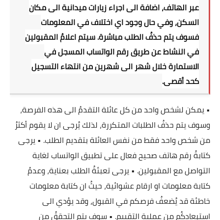
عبر الهاتف، اضافة الى اجراء زيارات ميدانية الى مكان
السكن، وفي حال وجود اي اختلاف في المعلومات
فسوف يتم حذفُ الطلب مباشرة. سيتم اعلامُ المقبولين
في النشاط عن طريق رقم الواتساب المسجل في
الاستمارة خلال شهر الى شهرين من انتهاء التسجيل
كحد أقصى.
• يمكن لشخص واحد من كل عائلة التقدمُ الى هذه الفرصة،
وسوف يتم حذفُ الطلبات المتكررة، لذلك يُرجى ان لا يقوم أكثرُ
من شخص واحد فقط من نفس العائلة بتقديم الطلب. • يرجى
كتابةُ رقم هاتف صحيح فعال على تطبيق الواتساب لغاية
التواصل مع المقبولين. • يرجى تعبئةُ الطلب بعناية، وعدمُ
كتابة معلومات او ارقام عشوائية، حيثُ ان كتابة معلومات
خاطئة قد يُضعفُ فرصكم في القبول، وقد يؤدي الى
استبعادكُم من عملية التقييم. • سوف يتم التحققُ من