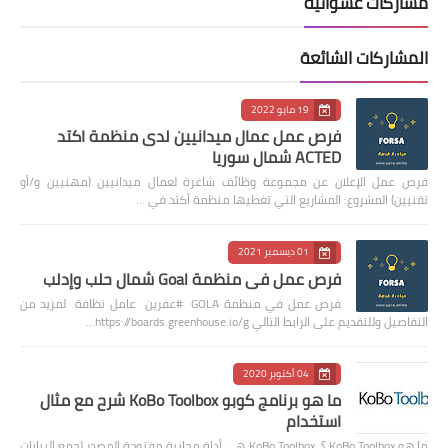
مشاركات عشوائية
المشاركات الشائعة
19 مايو 2022
فرص عمل عمال ميدانيين لدى منظمة اكتد
ACTED شمال سوريا
فرص عمل الإعلان عن مجموعة وظائف شاغرة لعمال ميدانيين (مهنيين و/أو
تقنيين) المشروع: المشاريع التي تغطيها منظمة أكتد في …
01 ديسمبر 2021
فرص عمل في منظمة Goal شمال حلب وإدلب
فرص عمل في منظمة GOLA #عفرين عامل نظافة لمزيد من
التفاصيل وللتقديم على الرابط التالي https://boards.greenhouse.io/g…
04 أكتوبر 2020
ما هو برنامج كوبو KoBo Toolbox شرح مع مثال
استخدام
ما هو KoBo Toolbox ؟ KoBo Toolbox هي أداة مجانية مفتوحة المصدر لجمع البيانات