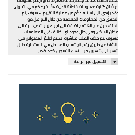
تعبئةُ الطلب بعناية، وعدمُ كتابة معلومات او ارقام عشوائية،
حيثُ ان كتابة معلومات خاطئة قد يُضعفُ فرصكم في القبول،
وقد يؤدي الى استبعادكُم من عملية التقييم. • سوف يتم
التحققُ من المعلومات المقدمة من خلال التواصل مع
المتقدمين عبر الهاتف، اضافة الى اجراء زيارات ميدانية الى
مكان السكن، وفي حال وجود اي اختلاف في المعلومات
فسوف يتم حذفُ الطلب مباشرة. سيتم اعلامُ المقبولين في
النشاط عن طريق رقم الواتساب المسجل في الاستمارة خلال
شهر الى شهرين من انتهاء التسجيل كحد أقصى.
التسجيل عبر الرابط: