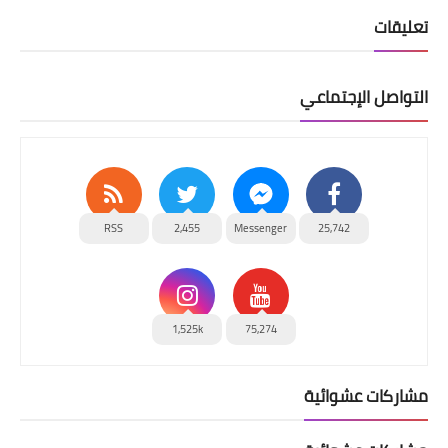
تعليقات
التواصل الإجتماعي
RSS
2,455
Messenger
25,742
1,525k
75,274
مشاركات عشوائية