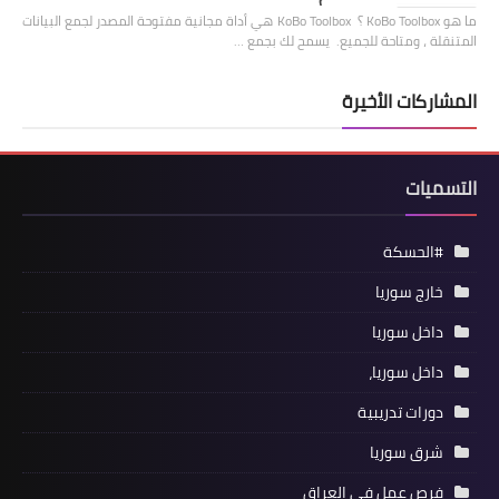
ما هو KoBo Toolbox ؟ KoBo Toolbox هي أداة مجانية مفتوحة المصدر لجمع البيانات
المتنقلة ، ومتاحة للجميع. يسمح لك بجمع …
المشاركات الأخيرة
التسميات
#الحسكة
خارج سوريا
داخل سوريا
داخل سوريا،
دورات تدريبية
شرق سوريا
فرص عمل في العراق