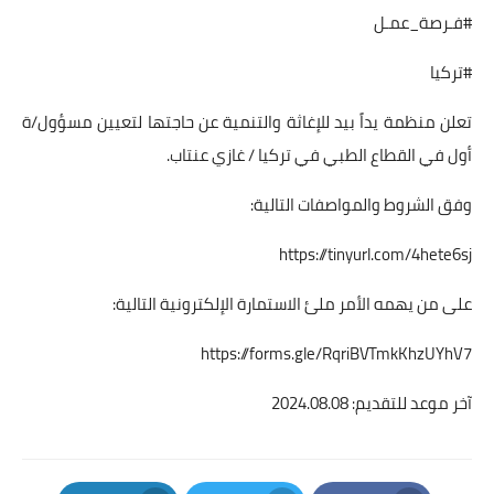
#فـرصة_عمـل
#تركيا
تعلن منظمة يداً بيد للإغاثة والتنمية عن حاجتها لتعيين مسؤول/ة
أول في القطاع الطبي في تركيا / غازي عنتاب.
وفق الشروط والمواصفات التالية:
https://tinyurl.com/4hete6sj
على من يهمه الأمر ملئ الاستمارة الإلكترونية التالية:
https://forms.gle/RqriBVTmkKhzUYhV7
آخر موعد للتقديم: 2024.08.08