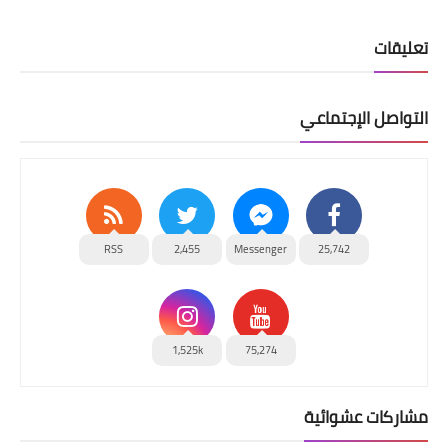
تعليقات
التواصل الإجتماعي
RSS
2,455
Messenger
25,742
1,525k
75,274
مشاركات عشوائية