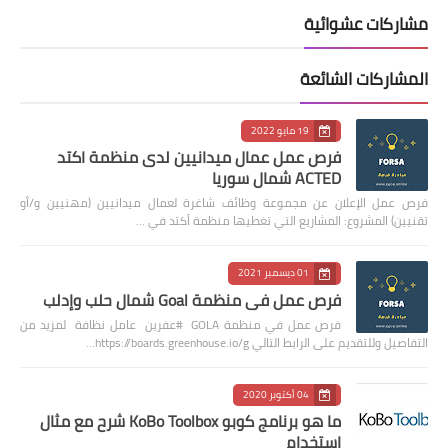
مشاركات عشوائية
المشاركات الشائعة
19 مايو 2022
فرص عمل عمال ميدانيين لدى منظمة اكتد
ACTED شمال سوريا
فرص عمل الإعلان عن مجموعة وظائف شاغرة لعمال ميدانيين (مهنيين و/أو
تقنيين) المشروع: المشاريع التي تغطيها منظمة أكتد في …
01 ديسمبر 2021
فرص عمل في منظمة Goal شمال حلب وإدلب
فرص عمل في منظمة GOLA #عفرين عامل نظافة لمزيد من
التفاصيل وللتقديم على الرابط التالي https://boards.greenhouse.io/g…
04 أكتوبر 2020
ما هو برنامج كوبو KoBo Toolbox شرح مع مثال
استخدام