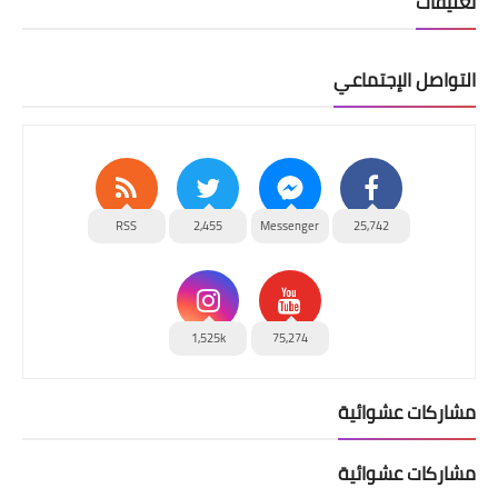
تعليقات
التواصل الإجتماعي
RSS
2,455
Messenger
25,742
1,525k
75,274
مشاركات عشوائية
مشاركات عشوائية