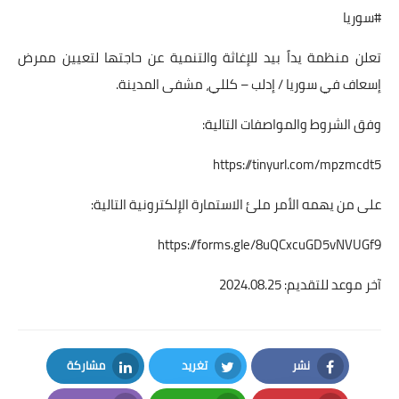
#سوريا
تعلن منظمة يداً بيد للإغاثة والتنمية عن حاجتها لتعيين ممرض
إسعاف في سوريا / إدلب – كللي، مشفى المدينة.
وفق الشروط والمواصفات التالية:
https://tinyurl.com/mpzmcdt5
على من يهمه الأمر ملئ الاستمارة الإلكترونية التالية:
https://forms.gle/8uQCxcuGD5vNVUGf9
آخر موعد للتقديم: 2024.08.25
نشر
تغريد
مشاركة
LinkedIn
Twitter
Facebook