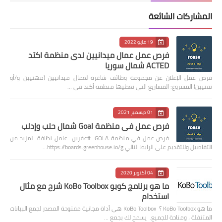
المشاركات الشائعة
19 مايو 2022
فرص عمل عمال ميدانيين لدى منظمة اكتد
ACTED شمال سوريا
فرص عمل الإعلان عن مجموعة وظائف شاغرة لعمال ميدانيين (مهنيين و/أو
تقنيين) المشروع: المشاريع التي تغطيها منظمة أكتد في …
01 ديسمبر 2021
فرص عمل في منظمة Goal شمال حلب وإدلب
فرص عمل في منظمة GOLA #عفرين عامل نظافة لمزيد من
التفاصيل وللتقديم على الرابط التالي https://boards.greenhouse.io/g…
04 أكتوبر 2020
ما هو برنامج كوبو KoBo Toolbox شرح مع مثال
استخدام
ما هو KoBo Toolbox ؟ KoBo Toolbox هي أداة مجانية مفتوحة المصدر لجمع البيانات
المتنقلة ، ومتاحة للجميع. يسمح لك بجمع …