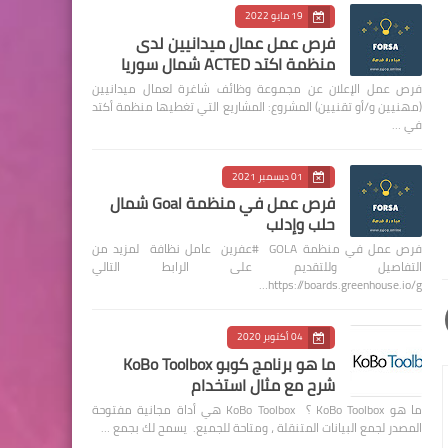
19 مايو 2022
فرص عمل عمال ميدانيين لدى
منظمة اكتد ACTED شمال سوريا
فرص عمل الإعلان عن مجموعة وظائف شاغرة لعمال ميدانيين
(مهنيين و/أو تقنيين) المشروع: المشاريع التي تغطيها منظمة أكتد
في …
01 ديسمبر 2021
فرص عمل في منظمة Goal شمال
حلب وإدلب
فرص عمل في منظمة GOLA #عفرين عامل نظافة لمزيد من
التفاصيل وللتقديم على الرابط التالي
https://boards.greenhouse.io/g…
04 أكتوبر 2020
ما هو برنامج كوبو KoBo Toolbox
شرح مع مثال استخدام
ما هو KoBo Toolbox ؟ KoBo Toolbox هي أداة مجانية مفتوحة
المصدر لجمع البيانات المتنقلة ، ومتاحة للجميع. يسمح لك بجمع …