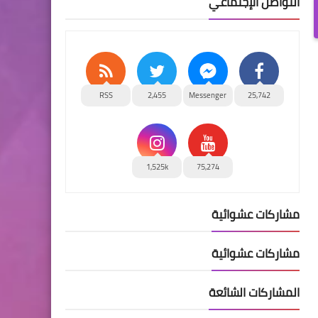
التواصل الإجتماعي
RSS
2,455
Messenger
25,742
1,525k
75,274
مشاركات عشوائية
مشاركات عشوائية
المشاركات الشائعة