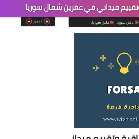
قييم ميداني في عفرين شمال سوريا
الحجم
داخل سوريا
داخل سوريا،
بة وتقييم ميداني