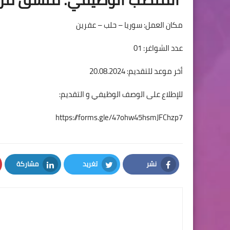
مكان العمل: سوريا – حلب – عفرين
عدد الشواغر: 01
أخر موعد للتقديم: 20.08.2024
للإطلاع على الوصف الوظيفي و التقديم:
https://forms.gle/47ohw45hsmJFChzp7
نشر
تغريد
مشاركة
LinkedIn
Twitter
Facebook