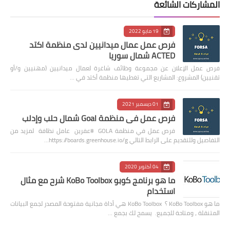
المشاركات الشائعة
19 مايو 2022
فرص عمل عمال ميدانيين لدى منظمة اكتد
ACTED شمال سوريا
فرص عمل الإعلان عن مجموعة وظائف شاغرة لعمال ميدانيين (مهنيين و/أو
تقنيين) المشروع: المشاريع التي تغطيها منظمة أكتد في …
01 ديسمبر 2021
فرص عمل في منظمة Goal شمال حلب وإدلب
فرص عمل في منظمة GOLA #عفرين عامل نظافة لمزيد من
التفاصيل وللتقديم على الرابط التالي https://boards.greenhouse.io/g…
04 أكتوبر 2020
ما هو برنامج كوبو KoBo Toolbox شرح مع مثال
استخدام
ما هو KoBo Toolbox ؟ KoBo Toolbox هي أداة مجانية مفتوحة المصدر لجمع البيانات
المتنقلة ، ومتاحة للجميع. يسمح لك بجمع …