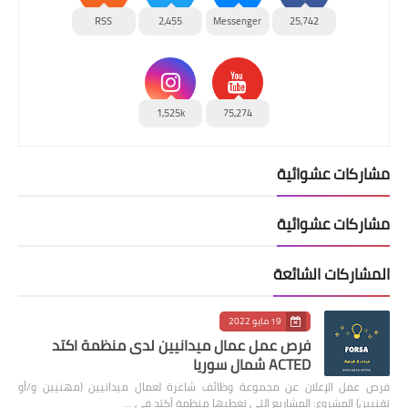
RSS
2,455
Messenger
25,742
1,525k
75,274
مشاركات عشوائية
مشاركات عشوائية
المشاركات الشائعة
19 مايو 2022
فرص عمل عمال ميدانيين لدى منظمة اكتد
ACTED شمال سوريا
فرص عمل الإعلان عن مجموعة وظائف شاغرة لعمال ميدانيين (مهنيين و/أو
تقنيين) المشروع: المشاريع التي تغطيها منظمة أكتد في …