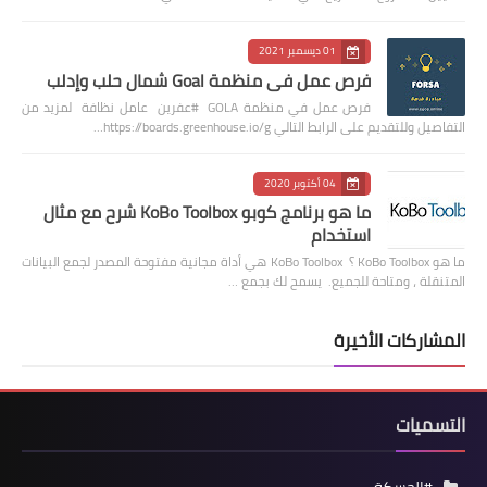
01 ديسمبر 2021
فرص عمل في منظمة Goal شمال حلب وإدلب
فرص عمل في منظمة GOLA #عفرين عامل نظافة لمزيد من
التفاصيل وللتقديم على الرابط التالي https://boards.greenhouse.io/g…
04 أكتوبر 2020
ما هو برنامج كوبو KoBo Toolbox شرح مع مثال
استخدام
ما هو KoBo Toolbox ؟ KoBo Toolbox هي أداة مجانية مفتوحة المصدر لجمع البيانات
المتنقلة ، ومتاحة للجميع. يسمح لك بجمع …
المشاركات الأخيرة
التسميات