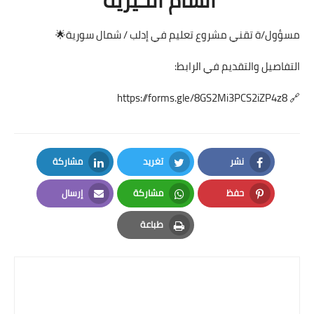
مسؤول/ة تقني مشروع تعليم في إدلب / شمال سورية🌟
التفاصيل والتقديم في الرابط:
https://forms.gle/8GS2Mi3PCS2iZP4z8
🔗
نشر
تغريد
مشاركة
LinkedIn
Twitter
Facebook
حفظ
مشاركة
إرسال
Email
Whatsapp
Pinterest
طباعة
Print