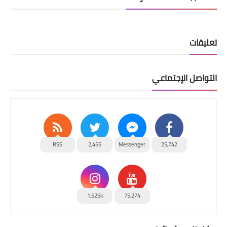
تعليقات
التواصل الإجتماعي
RSS
2,455
Messenger
25,742
1,525k
75,274