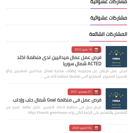
مشاركات عشوائية
مشاركات عشوائية
المشاركات الشائعة
19 مايو 2022
فرص عمل عمال ميدانيين لدى منظمة اكتد
ACTED شمال سوريا
فرص عمل الإعلان عن مجموعة وظائف شاغرة لعمال ميدانيين (مهنيين و/أو
تقنيين) المشروع: المشاريع التي تغطيها منظمة أكتد في …
01 ديسمبر 2021
فرص عمل في منظمة Goal شمال حلب وإدلب
فرص عمل في منظمة GOLA #عفرين عامل نظافة لمزيد من
التفاصيل وللتقديم على الرابط التالي https://boards.greenhouse.io/g…
04 أكتوبر 2020