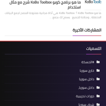
ما هو برنامج كوبو KoBo Toolbox شرح مع مثال
استخدام
ما هو KoBo Toolbox ؟ KoBo Toolbox هي أداة مجانية مفتوحة المصدر لجمع البيانات
المتنقلة ، ومتاحة للجميع. يسمح لك بجمع …
المشاركات الأخيرة
التسميات
#الحسكة
خارج سوريا
داخل سوريا
داخل سوريا،
دورات تدريبية
شرق سوريا