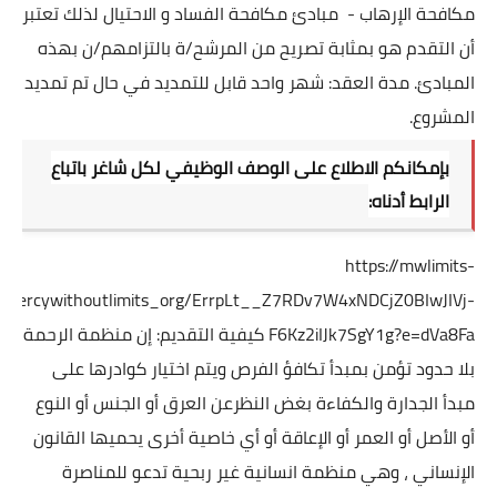
مكافحة الإرهاب - مبادئ مكافحة الفساد و الاحتيال لذلك تعتبر
أن التقدم هو بمثابة تصريح من المرشح/ة بالتزامهم/ن بهذه
المبادئ. مدة العقد: شهر واحد قابل للتمديد في حال تم تمديد
المشروع.
بإمكانكم الاطلاع على الوصف الوظيفي لكل شاغر باتباع
الرابط أدناه:
https://mwlimits-
ar_mercywithoutlimits_org/ErrpLt__Z7RDv7W4xNDCjZ0BIwJIVj-
F6Kz2iIJk7SgY1g?e=dVa8Fa
كيفية التقديم: إن منظمة الرحمة
بلا حدود تؤمن بمبدأ تكافؤ الفرص ويتم اختيار كوادرها على
مبدأ الجدارة والكفاءة بغض النظرعن العرق أو الجنس أو النوع
أو الأصل أو العمر أو الإعاقة أو أي خاصية أخرى يحميها القانون
الإنساني ، وهي منظمة انسانية غير ربحية تدعو للمناصرة