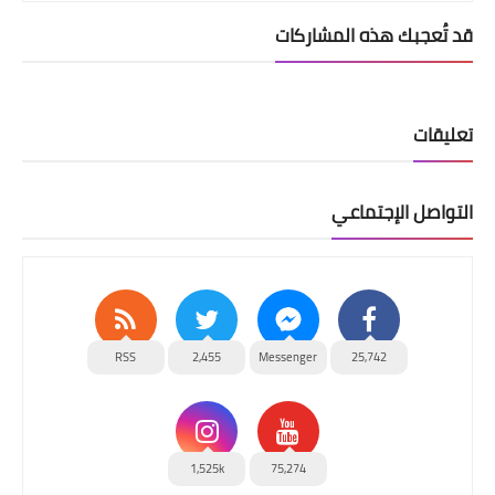
قد تُعجبك هذه المشاركات
تعليقات
التواصل الإجتماعي
RSS
2,455
Messenger
25,742
1,525k
75,274