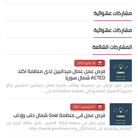
مشاركات عشوائية
مشاركات عشوائية
المشاركات الشائعة
19 مايو 2022
فرص عمل عمال ميدانيين لدى منظمة اكتد
ACTED شمال سوريا
فرص عمل الإعلان عن مجموعة وظائف شاغرة لعمال ميدانيين (مهنيين و/أو
تقنيين) المشروع: المشاريع التي تغطيها منظمة أكتد في …
01 ديسمبر 2021
فرص عمل في منظمة Goal شمال حلب وإدلب
فرص عمل في منظمة GOLA #عفرين عامل نظافة لمزيد من
التفاصيل وللتقديم على الرابط التالي https://boards.greenhouse.io/g…