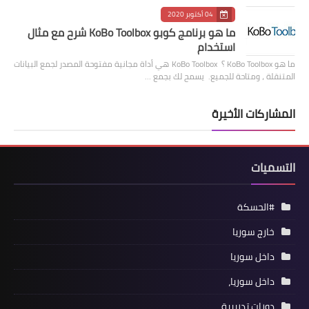
04 أكتوبر 2020
ما هو برنامج كوبو KoBo Toolbox شرح مع مثال
استخدام
ما هو KoBo Toolbox ؟ KoBo Toolbox هي أداة مجانية مفتوحة المصدر لجمع البيانات
المتنقلة ، ومتاحة للجميع. يسمح لك بجمع …
المشاركات الأخيرة
التسميات
#الحسكة
خارج سوريا
داخل سوريا
داخل سوريا،
دورات تدريبية