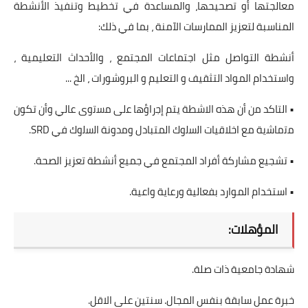
معالجتها أو تصحيحها، والمساعدة في تخطيط وتنفيذ الأنشطة
المناسبة لتعزيز الممارسات الآمنة ، بما في ذلك:
أنشطة التواصل مثل اجتماعات المجتمع ، والأحداث التعليمية ،
واستخدام المواد التثقيف و التعليم و البروشورات ، الخ ...
• التاكد ﻣن أن ھذه الاشطة يتم إﺟراؤھﺎ ﻋﻟﯽ ﻣﺳﺗوى ﻋﺎﻟﻲ وأن تكون
ﻣﺗﻣﺎﺷﯾﺔ ﻣﻊ اخلاقيات اﻟﺳﻟوك المتبادل وﻣدوﻧﺔ اﻟﺳﻟوك في SRD.
• تشجيع مشاركة أفراد المجتمع في جميع أنشطة تعزيز الصحة.
• استخدام الموارد بفعالية ورعاية واعية.
المؤهلات:
شهادة جامعية ذات صلة.
خبرة عمل سابقة بنفس المجال. سنتين على الاقل.