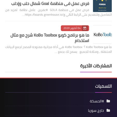
فرص عمل في منظمة Goal شمال حلب وإدلب
فرص عمل في منظمة GOLA #عفرين عامل نظافة لمزيد من
التفاصيل وللتقديم على الرابط التالي https://boards.greenhouse.io/g…
04 أكتوبر 2020
ما هو برنامج كوبو KoBo Toolbox شرح مع مثال
استخدام
ما هو KoBo Toolbox ؟ KoBo Toolbox هي أداة مجانية مفتوحة المصدر لجمع البيانات
المتنقلة ، ومتاحة للجميع. يسمح لك بجمع …
المشاركات الأخيرة
التسميات
#الحسكة
خارج سوريا