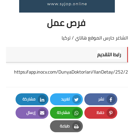
فرص عمل
الشاغر حارس الموقع هاتاي / تركيا
رابط التقديم
https://app.inocv.com/DunyaDoktorlari/IlanDetay/252/2
نشر
تغريد
مشاركة
LinkedIn
Twitter
Facebook
حفظ
مشاركة
إرسال
Email
Whatsapp
Pinterest
طباعة
Print