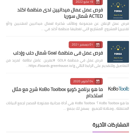
19 مايو 2022
فرص عمل عمال ميدانيين لدى منظمة اكتد
ACTED شمال سوريا
فرص عمل الإعلان عن مجموعة وظائف شاغرة لعمال ميدانيين (مهنيين و/أو
تقنيين) المشروع: المشاريع التي تغطيها منظمة أكتد في …
01 ديسمبر 2021
فرص عمل في منظمة Goal شمال حلب وإدلب
فرص عمل في منظمة GOLA #عفرين عامل نظافة لمزيد من
التفاصيل وللتقديم على الرابط التالي https://boards.greenhouse.io/g…
04 أكتوبر 2020
ما هو برنامج كوبو KoBo Toolbox شرح مع مثال
استخدام
ما هو KoBo Toolbox ؟ KoBo Toolbox هي أداة مجانية مفتوحة المصدر لجمع البيانات
المتنقلة ، ومتاحة للجميع. يسمح لك بجمع …
المشاركات الأخيرة