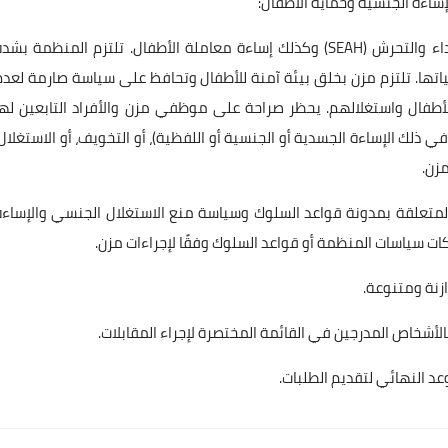
ساءة الجنسية وحماية الأطفال:
• تدين مزن بشدة جميع أشكال الاستغلال الجنسي والاعتداء والتحرش (SEAH) وكذلك إساءة معاملة الأطفال. تلتزم المنظمة بش
تها. تلتزم مزن بخلق بيئة آمنة للأطفال وتحافظ على سياسة صارمة لعدم
طفال واستغلالهم. يحظر صراحة على موظفي مزن والأفراد التابعين لها
لك الإساءة الجسدية أو الجنسية أو اللفظية)، أو التخويف، أو الاستغلال،
مزن.
ة المتعلقة بمدونة قواعد السلوك وسياسة منع الاستغلال الجنسي والإساءة
ات سياسات المنظمة أو قواعد السلوك وفقًا لإجراءات مزن.
زنة ومتنوعة.
لأشخاص المدرجين في القائمة المختصرة لإجراء المقابلات.
عد النهائي لتقديم الطلبات.