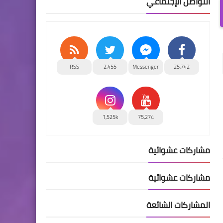
التواصل الإجتماعي
RSS
2,455
Messenger
25,742
1,525k
75,274
مشاركات عشوائية
مشاركات عشوائية
المشاركات الشائعة