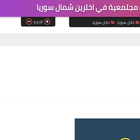
جتمعية في اخترين شمال سوريا
الحجم
داخل سوريا
داخل سوريا،