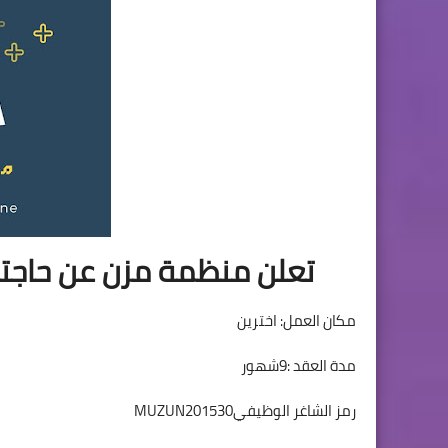
تعلن منظمة مزن عن حاجت
مكان العمل: اخترين
مدة العقد :9شهور
رمز الشاغر الوظيفيMUZUN201530