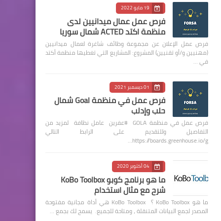
19 مايو 2022
فرص عمل عمال ميدانيين لدى
منظمة اكتد ACTED شمال سوريا
فرص عمل الإعلان عن مجموعة وظائف شاغرة لعمال ميدانيين
(مهنيين و/أو تقنيين) المشروع: المشاريع التي تغطيها منظمة أكتد
في …
01 ديسمبر 2021
فرص عمل في منظمة Goal شمال
حلب وإدلب
فرص عمل في منظمة GOLA #عفرين عامل نظافة لمزيد من
التفاصيل وللتقديم على الرابط التالي
https://boards.greenhouse.io/g…
04 أكتوبر 2020
ما هو برنامج كوبو KoBo Toolbox
شرح مع مثال استخدام
ما هو KoBo Toolbox ؟ KoBo Toolbox هي أداة مجانية مفتوحة
المصدر لجمع البيانات المتنقلة ، ومتاحة للجميع. يسمح لك بجمع …