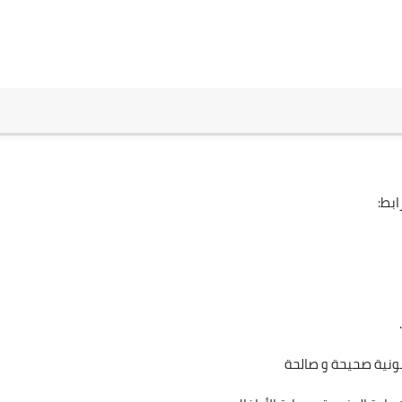
بط:
انونية صحيحة و صالحة