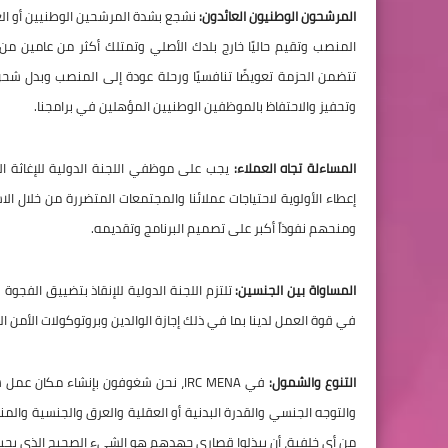
المرشحون الوطنيون العائدون:
نشجع بشدة المرشحين الوطنيين أو العائ
المنصب وتقيم حاليًا خارج بلدك الأصلي وتمتلك أكثر من عامين 
وتحفيز والاحتفاظ بالموظفين الوطنيين المؤهلين في برامجنا.
المساءلة تجاه العملاء:
يجب على موظفي اللجنة الدولية للإغاثة الا
إعطاء الأولوية لاحتياجات عملائنا والمجتمعات المتضررة من خلال
ومنحهم نفوذاً أكبر على تصميم البرنامج وتقديمه.
المساواة بين الجنسين:
تلتزم اللجنة الدولية للإنقاذ بتضييق الفجوة 
في قوة العمل لدينا بما في ذلك إجازة الوالدين وبروتوكولات الأمن الت
التنوع والشمول:
في IRC MENA، نحن شغوفون بإنشاء مكا
والتوجه الجنسي والقدرة البدنية أو العقلية والعرق والجنسية وال
من أي خلفية، أن يبذلوا قصارى جهدهم هو الشيء الصحيح الذي يجب ال