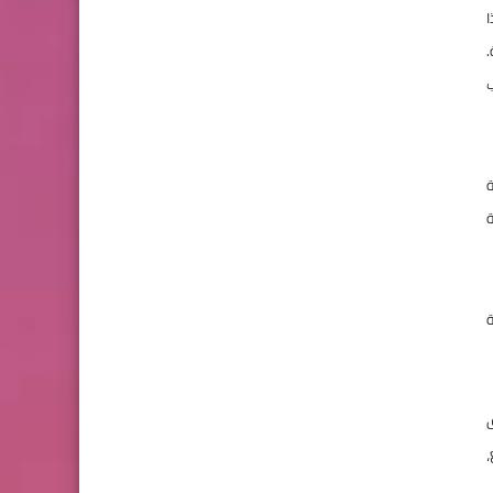
ا
جاهدة لجذب
ة
ة
ة
ق
،