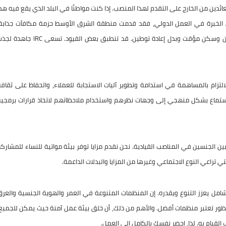
دين من الخارج على التقدم لهذا المنصب. إذا كنت مواطنًا في البلد الذي يقع فيه هذ
من الخبرة في العمل الدولي، فقد قدمت منطقة الشرق الأوسط حزمة مكافآت جذابة.
تتضمن الحزمة تعويضًا تنافسيًا ورحلة عودة إلى المنصب وبدل شحن وسكن مؤقت وبدل إعادة توطين. قد تنطبق بعض القيود. تسعى IRC 
لتزام بالمساهمة في استدامة وتطوير آليات الاستجابة للعملاء، والحفاظ على ثقاف
 الاستماع بشكل منهجي إلى وجهات نظرهم واستخدام ملاحظاتهم لاتخاذ قرارات برمجي
بين الجنسين في المناصب القيادية. نحن نقدم مزايا توفر بيئة مواتية للنساء للمشارك
ي تراعي النوع الاجتماعي وغيرها من المزايا والبدلات الداعمة.
ن عمل شامل يعزز التنوع ويقدره. إن المنظمات المتنوعة في العمر والهوية الجنسية والعر
منظور تعتبر منظمات أفضل. والأهم من ذلك، أن خلق بيئة عمل آمنة حيث يمكن للجميع
قيام به. لذا، احضر نفسك بالكامل إلى العمل.