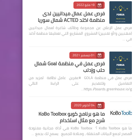
19 مايو 2022
فرص عمل عمال ميدانيين لدى
منظمة اكتد ACTED شمال سوريا
فرص عمل الإعلان عن مجموعة وظائف شاغرة لعمال ميدانيين
(مهنيين و/أو تقنيين) المشروع: المشاريع التي تغطيها منظمة أكتد
في …
01 ديسمبر 2021
فرص عمل في منظمة Goal شمال
حلب وإدلب
فرص عمل في منظمة GOLA #عفرين عامل نظافة لمزيد من
التفاصيل وللتقديم على الرابط التالي
https://boards.greenhouse.io/g…
04 أكتوبر 2020
ما هو برنامج كوبو KoBo Toolbox
شرح مع مثال استخدام
ما هو KoBo Toolbox ؟ KoBo Toolbox هي أداة مجانية مفتوحة
المصدر لجمع البيانات المتنقلة ، ومتاحة للجميع. يسمح لك بجمع …