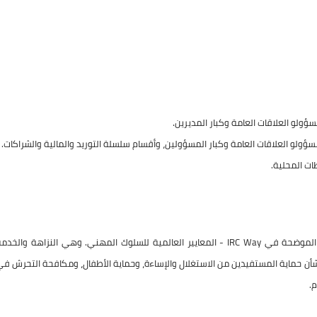
سؤولو العلاقات العامة وكبار المديرين.
مسؤولو العلاقات العامة وكبار المسؤولين، وأقسام سلسلة التوريد والمالية والشراكات.
ت المحلية.
يجب على موظفي IRC الالتزام بالقيم والمبادئ الموضحة في IRC Way - المعايير العالمية للسلوك المهني. وهي النزاهة والخد
ًا لهذه القيم، تعمل IRC وتنفذ سياسات بشأن حماية المستفيدين من الاستغلال والإساءة، وحماية الأطفال، ومكافحة التحرش ف
م.