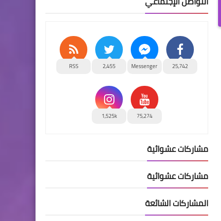
التواصل الإجتماعي
RSS
2,455
Messenger
25,742
1,525k
75,274
مشاركات عشوائية
مشاركات عشوائية
المشاركات الشائعة