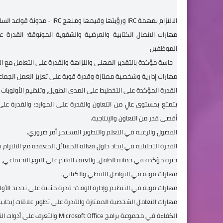
الالتزام بمهمة IRC ورؤيتها وقيمها ومنهج IRC - مدونة قواعد السلوك المهني.
مهارات الاتصال الكتابية والعرضية والشفوية الموثوقة؛ القدرة
الموظفين
- حاسة مؤكدة بالتقدير المهني والنزاهة والقدرة على التعامل مع ا
مهارات إدارية وشخصية ممتازة وقدرة قوية على تعزيز العمل الجما
القدرة المؤكدة على التخطيط على المدى الطويل، وتنظيم الأولويات 
يتمتع بمستوى عالٍ من التعاون والقدرة على الموارد؛ والقدرة على 
أقصى قدر من التعاون والإنتاجية.
الفضول والرغبة في التعلم والتطوير المستمر أمر ضروري.
القدرة التحليلية في إيجاد حلول فعالة للمسائل المعقدة مع الالتزام ب
خبرة مؤكدة في حماية الطفل، والعنف القائم على النوع الاجتماعي، وا
مهارات قوية في التواصل اللفظي والكتابي.
مهارات قوية في التنظيم وإدارة الوقت؛ قدرة مثبتة على تحديد الأو
مهارات التعامل الشخصية الممتازة والقدرة على تطوير علاقات إيجابية
الكفاءة في مجموعة برامج Microsoft Office والتعرف على أدوات التعاون