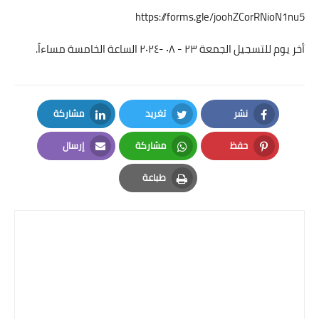
https://forms.gle/joohZCorRNioN1nu5
أخر يوم للتسجيل الجمعة ٢٣ - ٠٨ -٢٠٢٤ الساعة الخامسة مساءاً.
نشر
تغريد
مشاركة
LinkedIn
Twitter
Facebook
حفظ
مشاركة
إرسال
Email
Whatsapp
Pinterest
طباعة
Print