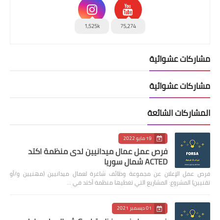
1,525k
75,274
مشاركات عشوائية
مشاركات عشوائية
المشاركات الشائعة
19 مايو 2022
فرص عمل عمال ميدانيين لدى منظمة اكتد
ACTED شمال سوريا
فرص عمل الإعلان عن مجموعة وظائف شاغرة لعمال ميدانيين (مهنيين و/أو
تقنيين) المشروع: المشاريع التي تغطيها منظمة أكتد في …
01 ديسمبر 2021