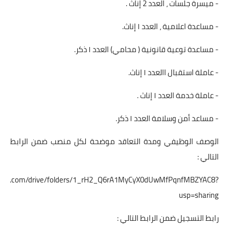
- ميسرة جلسات ، العدد 2 إناث .
- مساعدة اعلامية ، العدد ١ إناث.
- مساعدة توعية قانونية ( محامي) العدد ١ ذكر.
- عاملة استقبال االعدد ١ إناث.
- عاملة خدمة العدد ١ إناث .
- مساعد أمن وسلامة العدد ١ ذكر.
الوصف الوظيفي ومدة التعاقد موضحة لكل منصب ضمن الرابط
التالي :
.google.com/drive/folders/1_rH2_Q6rA1MyCyX0dUwMfPqnfMBZYAC8?
usp=sharing
رابط التسجيل ضمن الرابط التالي :