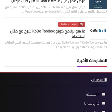
فرص عمل في منظمة Goal شمال حلب وإدلب
فرص عمل في منظمة GOLA #عفرين عامل نظافة لمزيد من
التفاصيل وللتقديم على الرابط التالي https://boards.greenhouse.io/g…
04 أكتوبر 2020
ما هو برنامج كوبو KoBo Toolbox شرح مع مثال
استخدام
ما هو KoBo Toolbox ؟ KoBo Toolbox هي أداة مجانية مفتوحة المصدر لجمع البيانات
المتنقلة ، ومتاحة للجميع. يسمح لك بجمع …
المشاركات الأخيرة
التسميات
#الحسكة
خارج سوريا