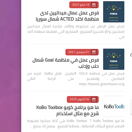
19 مايو 2022
فرص عمل عمال ميدانيين لدى
منظمة اكتد ACTED شمال سوريا
فرص عمل الإعلان عن مجموعة وظائف شاغرة لعمال ميدانيين
(مهنيين و/أو تقنيين) المشروع: المشاريع التي تغطيها منظمة أكتد
في …
01 ديسمبر 2021
فرص عمل في منظمة Goal شمال
حلب وإدلب
فرص عمل في منظمة GOLA #عفرين عامل نظافة لمزيد من
التفاصيل وللتقديم على الرابط التالي
https://boards.greenhouse.io/g…
04 أكتوبر 2020
ما هو برنامج كوبو KoBo Toolbox
شرح مع مثال استخدام
ما هو KoBo Toolbox ؟ KoBo Toolbox هي أداة مجانية مفتوحة
المصدر لجمع البيانات المتنقلة ، ومتاحة للجميع. يسمح لك بجمع …