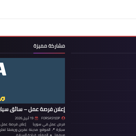
مشاركة مميزة
إعلان فرصة عمل – سائق سيار
FORSASYJOP
19 أبريل 2026
فرص عمل في سوريا إعلان فرصة عمل – س
سيارة 📍 الموقع: مدينة عفرين وريفها تع
وريفها. 🔹 المهام: قيادة السيارة…