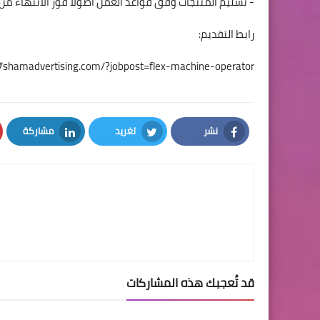
- تسليم المنتجات وفق قواعد العمل أصولاً فور الانتهاء م
رابط التقديم:
://shamadvertising.com/?jobpost=flex-machine-operator
نشر
تغريد
مشاركة
LinkedIn
Twitter
Facebook
قد تُعجبك هذه المشاركات