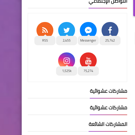
التواصل الإجتماعي
RSS
2,455
Messenger
25,742
1,525k
75,274
مشاركات عشوائية
مشاركات عشوائية
المشاركات الشائعة