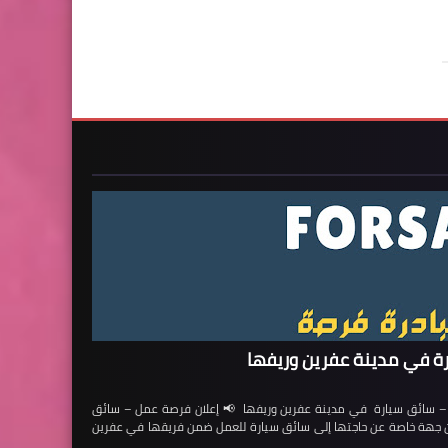
ة في مدينة عفرين وريفها
ائق سيارة في مدينة عفرين وريفها 📢 إعلان فرصة عمل – سائق
لن جهة خاصة عن حاجتها إلى سائق سيارة للعمل ضمن فريقها في عفرين