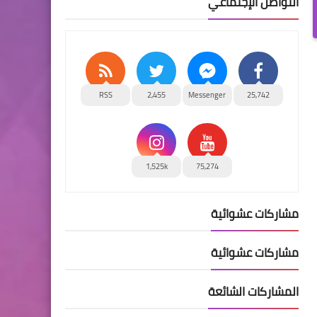
التواصل الإجتماعي
RSS
2,455
Messenger
25,742
1,525k
75,274
مشاركات عشوائية
مشاركات عشوائية
المشاركات الشائعة