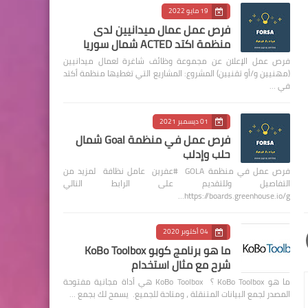
19 مايو 2022
فرص عمل عمال ميدانيين لدى
منظمة اكتد ACTED شمال سوريا
فرص عمل الإعلان عن مجموعة وظائف شاغرة لعمال ميدانيين
(مهنيين و/أو تقنيين) المشروع: المشاريع التي تغطيها منظمة أكتد
في …
01 ديسمبر 2021
فرص عمل في منظمة Goal شمال
حلب وإدلب
فرص عمل في منظمة GOLA #عفرين عامل نظافة لمزيد من
التفاصيل وللتقديم على الرابط التالي
https://boards.greenhouse.io/g…
04 أكتوبر 2020
ما هو برنامج كوبو KoBo Toolbox
شرح مع مثال استخدام
ما هو KoBo Toolbox ؟ KoBo Toolbox هي أداة مجانية مفتوحة
المصدر لجمع البيانات المتنقلة ، ومتاحة للجميع. يسمح لك بجمع …