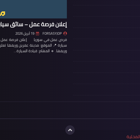
إعلان فرصة عمل – سائق سيار
FORSASYJOP
19 أبريل 2026
فرص عمل في سوريا إعلان فرصة عمل – س
سيارة 📍 الموقع: مدينة عفرين وريفها تع
وريفها. 🔹 المهام: قيادة السيارة…
لمحلية