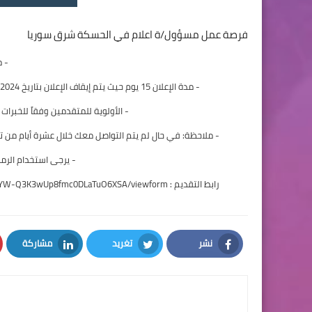
فرصة عمل مسؤول/ة اعلام في الحسكة شرق سوريا
- 
- مدة الإعلان 15 يوم حيث يتم إيقاف الإعلان بتاريخ 7/8/2024 وفي حال عدم الوصول إلى المرشح المناسب يتم تمديد الإعلان لشهر.
- الأولوية للمتقدمين وفقاً للخبرا
- ملاحظة: في حال لم يتم التواصل معك خلال عشرة أيام من ت
- يرجى استخدام الرمز الوظيفي 
رابط التقديم :
aJTYW-Q3K3wUp8fmc0DLaTuO6XSA/viewform
نشر
تغريد
مشاركة
LinkedIn
Twitter
Facebook