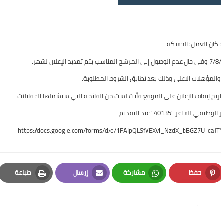
مكان العمل: الحسكة
ت والمؤهلات الاعلى وذلك بعد تطابق الشروط المطلوبة.
اريخ إيقاف الإعلان على الموقع فأنت لست من القائمة التي ستشملها المقابلات
للشاغر "40135" عند التقديم
https://docs.google.com/forms/d/e/1FAIpQLSfVEXvl_NzdX_bBGZ7U-c
حفظ
مشاركة
إرسال
طباعة
Print
Email
Whatsapp
Pinterest