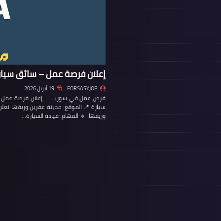
إعلان فرصة عمل – سائق سيار
FORSASYJOP
19 أبريل 2026
فرص عمل في سوريا إعلان فرصة عمل – س
سيارة 📍 الموقع: مدينة عفرين وريفها تع
وريفها. 🔹 المهام: قيادة السيارة…