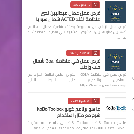
19 مايو 2022
فرص عمل عمال ميدانيين لدى
منظمة اكتد ACTED شمال سوريا
فرص عمل الإعلان عن مجموعة وظائف شاغرة لعمال ميدانيين
(مهنيين و/أو تقنيين) المشروع: المشاريع التي تغطيها منظمة أكتد
في …
01 ديسمبر 2021
فرص عمل في منظمة Goal شمال
حلب وإدلب
فرص عمل في منظمة GOLA #عفرين عامل نظافة لمزيد من
التفاصيل وللتقديم على الرابط التالي
https://boards.greenhouse.io/g…
04 أكتوبر 2020
ما هو برنامج كوبو KoBo Toolbox
شرح مع مثال استخدام
ما هو KoBo Toolbox ؟ KoBo Toolbox هي أداة مجانية مفتوحة
المصدر لجمع البيانات المتنقلة ، ومتاحة للجميع. يسمح لك بجمع …