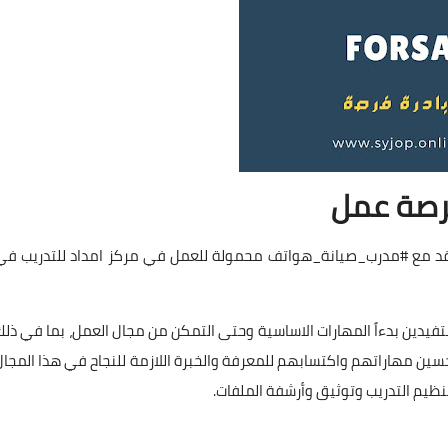
صة عمل
عاقد مع #مدرب_صيانة_هواتف محمولة للعمل في مركز امداد للتدريب في
يدين بدءاً المهارات الاساسية وحتى التمكن من مجال العمل، بما في ذلك
سين مهاراتهم واكتسابهم للمعرفة والخبرة اللازمة للنجاح في هذا المجال
 تنظيم التدريب وتوثيق وأرشفة الملفات.