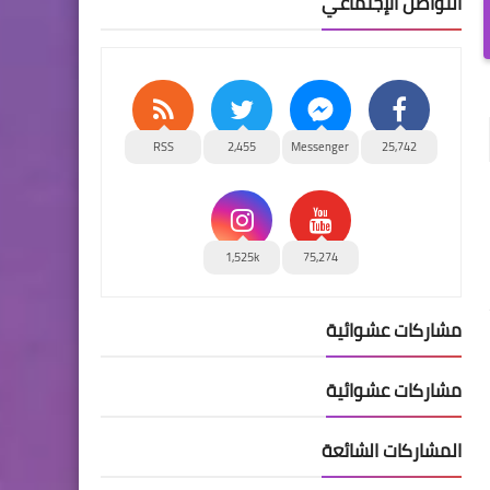
التواصل الإجتماعي
RSS
2,455
Messenger
25,742
1,525k
75,274
مشاركات عشوائية
مشاركات عشوائية
المشاركات الشائعة