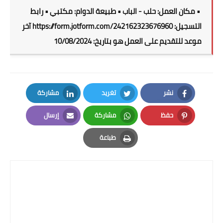
• مكان العمل: حلب - الباب • طبيعة الدوام: مكتبي • رابط
التسجيل:
https://form.jotform.com/242162323676960
آخر
موعد للتقديم على العمل هو بتاريخ: 10/08/2024
نشر
تغريد
مشاركة
LinkedIn
Twitter
Facebook
حفظ
مشاركة
إرسال
Email
Whatsapp
Pinterest
طباعة
Print