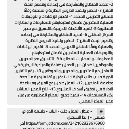
2- تحديد المنهاج والمشاركة في إعداده وتنظيم البحث
المقرر 3- تحضير وتنفيذ الدروس النظرية والعملية وفقًا
للمنهج التدريبي المحدد 4- تقديم الإرشادات والتوجيهات
العملية للمتدربين لضمان استيعابهم للمعلومات والمهارات
المطلوبة 5- تنفيذ الأنشطة التدريبية بالتنسيق مع مدير
المركز المهني 6- تحديد المنهاج والمشاركة في إعداده
وتنظيم البحث المقرر 7- تحضير وتنفيذ الدروس النظرية
والعملية وفقًا للمنهج التدريبي المحدد 8- تقديم الإرشادات
والتوجيهات العملية للمتدربين لضمان استيعابهم
للمعلومات والمهارات المطلوبة 9- التنسيق مع المدربين
والموظفين لضمان سير العمل بكفاءة والمبادرة الايجابية في
التعامل مع المتدربين والمدربين والموظفين 10- رفع التقارير
الدوية حسب طلب الإدارة 11- توفير بيئة تعليمية مشجعة
وداعمة للمتدربين 12- العمل ضمن روح الفريق ومساعدة
الادارة في تحقيق أهداف المشروع 13- ابلاغ المدير المباشر
بكل المستجدات 14- تنفيذ جميع المهام المطلوبة من قبل
مدير المركز المهني
• مكان العمل: حلب - الباب • طبيعة الدوام:
مكتبي • رابط التسجيل:
https://form.jotform.com/242162323676960 آخر