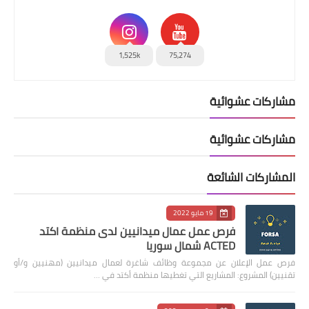
1,525k
75,274
مشاركات عشوائية
مشاركات عشوائية
المشاركات الشائعة
19 مايو 2022
فرص عمل عمال ميدانيين لدى منظمة اكتد
ACTED شمال سوريا
فرص عمل الإعلان عن مجموعة وظائف شاغرة لعمال ميدانيين (مهنيين و/أو
تقنيين) المشروع: المشاريع التي تغطيها منظمة أكتد في …