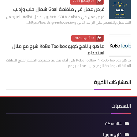
01 ديسمبر 2021
فرص عمل في منظمة Goal شمال حلب وإدلب
فرص عمل في منظمة GOLA #عفرين عامل نظافة لمزيد من
التفاصيل وللتقديم على الرابط التالي https://boards.greenhouse.io/g…
04 أكتوبر 2020
ما هو برنامج كوبو KoBo Toolbox شرح مع مثال
استخدام
ما هو KoBo Toolbox ؟ KoBo Toolbox هي أداة مجانية مفتوحة المصدر لجمع البيانات
المتنقلة ، ومتاحة للجميع. يسمح لك بجمع …
المشاركات الأخيرة
التسميات
#الحسكة
خارج سوريا