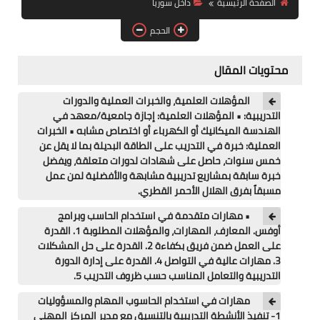
الصفحة الرئيسية
داخل سوريا
فرص عمل في العراق
الحجم
فرص عمل في اليمن
محتويات المقال
فرص عمل في السودان
المؤهلات العلمية، والخبرات العملية والدورات
دورات تدريبية
التدريبية: • المؤهلات العلمية: إجازة جامعية/معهد في
الهندسة الميكانيك أو الكهرباء أو اختصاص مشابه • الخبرات
العملية: خبرة في التدريب على الطاقة البديلة بما لا يقل عن
خمس سنوات، حاصل على شهادات لدورات متعلقة، ويفضل
خبرة سابقة بمشاريع تدريبية مشابهة والأفضلية لمن عمل
مسبقاً بفرق الهلال الأحمر القطري.
• مهارات متقدمة في استخدام الحاسب وبرامج
أوفس. المعارف، المهارات، والمؤهلات المطلوبة 1. القدرة
على العمل ضمن فريق بكفاءة 2. القدرة على حل المشكلات
3. مهارات عالية في التواصل 4. القدرة على إدارة الدورة
التدريبية والتعامل المناسب حسب ظروف التدريب 5.
مهارات في استخدام الحاسوب المهام والمسؤوليات
1- تنفيذ الأنشطة التدريبية بالتنسيق مع مدير المركز المهني