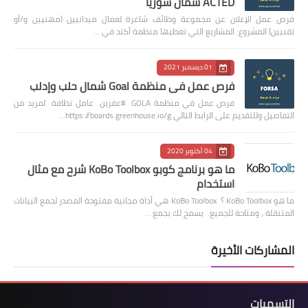
ACTED شمال سوريا
فرص عمل الإعلان عن مجموعة وظائف شاغرة لعمال ميدانيين (مهنيين و/أو
تقنيين) المشروع: المشاريع التي تغطيها منظمة أكتد في …
01 ديسمبر 2021
فرص عمل في منظمة Goal شمال حلب وإدلب
فرص عمل في منظمة GOLA #عفرين عامل نظافة لمزيد من
التفاصيل وللتقديم على الرابط التالي https://boards.greenhouse.io/g…
04 أكتوبر 2020
ما هو برنامج كوبو KoBo Toolbox شرح مع مثال
استخدام
ما هو KoBo Toolbox ؟ KoBo Toolbox هي أداة مجانية مفتوحة المصدر لجمع البيانات
المتنقلة ، ومتاحة للجميع. يسمح لك بجمع …
المشاركات الأخيرة
التسميات