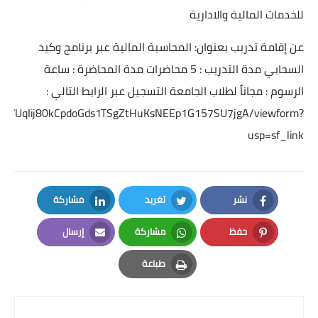
للخدمات المالية والادارية
عن إقامة تدريب بعنوان: المحاسبة المالية عبر برنامج وكيد
السحابي مدة التدريب : 5 محاضرات مدة المحاضرة : ساعة
الرسوم : مجاناً لطلاب الجامعة التسجيل عبر الرابط التالي :
PF_dVUqIij80kCpdoGds1TSgZtHuKsNEEp1G157SU7jgA/viewform?
usp=sf_link
نشر
تغريد
مشاركة
LinkedIn
Twitter
Facebook
حفظ
مشاركة
إرسال
Email
Whatsapp
Pinterest
طباعة
Print