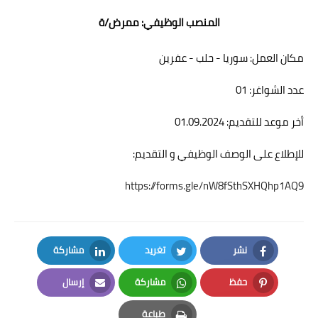
المنصب الوظيفي: ممرض/ة
مكان العمل: سوريا - حلب - عفرين
عدد الشواغر: 01
أخر موعد للتقديم: 01.09.2024
للإطلاع على الوصف الوظيفي و التقديم:
https://forms.gle/nW8fSthSXHQhp1AQ9
نشر
تغريد
مشاركة
LinkedIn
Twitter
Facebook
حفظ
مشاركة
إرسال
Email
Whatsapp
Pinterest
طباعة