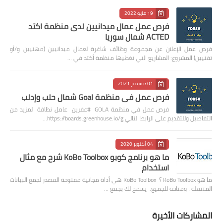
19 مايو 2022
فرص عمل عمال ميدانيين لدى منظمة اكتد
ACTED شمال سوريا
فرص عمل الإعلان عن مجموعة وظائف شاغرة لعمال ميدانيين (مهنيين و/أو
تقنيين) المشروع: المشاريع التي تغطيها منظمة أكتد في …
01 ديسمبر 2021
فرص عمل في منظمة Goal شمال حلب وإدلب
فرص عمل في منظمة GOLA #عفرين عامل نظافة لمزيد من
التفاصيل وللتقديم على الرابط التالي https://boards.greenhouse.io/g…
04 أكتوبر 2020
ما هو برنامج كوبو KoBo Toolbox شرح مع مثال
استخدام
ما هو KoBo Toolbox ؟ KoBo Toolbox هي أداة مجانية مفتوحة المصدر لجمع البيانات
المتنقلة ، ومتاحة للجميع. يسمح لك بجمع …
المشاركات الأخيرة